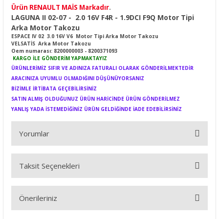
Ürün RENAULT MAİS Markadır
.
LAGUNA II 02-07 - 2.0 16V F4R - 1.9DCI F9Q Motor Tipi
Arka Motor Takozu
ESPACE IV 02 3.0 16V V6 Motor Tipi Arka Motor Takozu
VELSATİS Arka Motor Takozu
Oem numarası: 8200000003 - 8200371093
KARGO İLE GÖNDERİM YAPMAKTAYIZ
ÜRÜNLERİMİZ SIFIR VE ADINIZA FATURALI OLARAK GÖNDERİLMEKTEDİR
ARACINIZA UYUMLU OLMADIĞINI DÜŞÜNÜYORSANIZ
BİZİMLE İRTİBATA GEÇEBİLİRSİNİZ
SATIN ALMIŞ OLDUĞUNUZ ÜRÜN HARİCİNDE ÜRÜN GÖNDERİLMEZ
YANLIŞ YADA İSTEMEDİĞİNİZ ÜRÜN GELDİĞİNDE İADE EDEBİLİRSİNİZ
Yorumlar
Taksit Seçenekleri
Bu ürüne ilk yorumu siz yapın!
Önerileriniz
Yorum Yaz