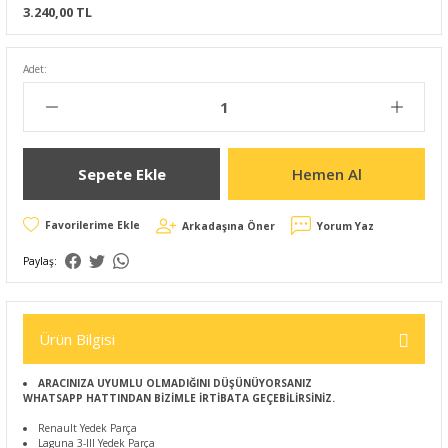
3.240,00 TL
Adet:
Sepete Ekle
Hemen Al
Arkadaşına Öner
Yorum Yaz
Paylaş:
Ürün Bilgisi
ARACINIZA UYUMLU OLMADIĞINI DÜŞÜNÜYORSANIZ
WHATSAPP HATTINDAN BİZİMLE İRTİBATA GEÇEBİLİRSİNİZ.
Renault Yedek Parça
Laguna 3-III Yedek Parça