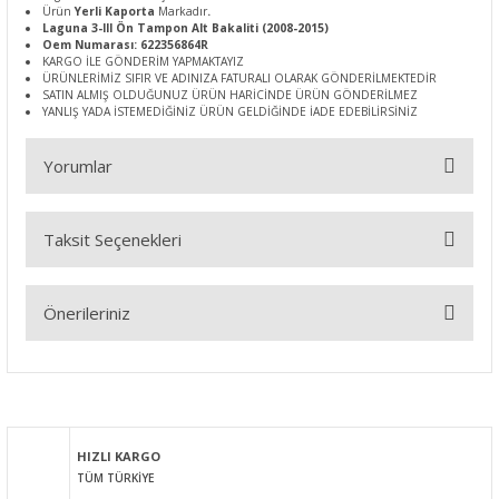
Ürün
Yerli Kaporta
Markadır
.
Laguna 3-III Ön Tampon Alt Bakaliti (2008-2015)
Oem Numarası: 622356864R
KARGO İLE GÖNDERİM YAPMAKTAYIZ
ÜRÜNLERİMİZ SIFIR VE ADINIZA FATURALI OLARAK GÖNDERİLMEKTEDİR
SATIN ALMIŞ OLDUĞUNUZ ÜRÜN HARİCİNDE ÜRÜN GÖNDERİLMEZ
YANLIŞ YADA İSTEMEDİĞİNİZ ÜRÜN GELDİĞİNDE İADE EDEBİLİRSİNİZ
Yorumlar
Taksit Seçenekleri
Bu ürüne ilk yorumu siz yapın!
Önerileriniz
Yorum Yaz
Bu ürünün fiyat bilgisi, resim, ürün açıklamalarında ve diğer
konularda yetersiz gördüğünüz noktaları öneri formunu
kullanarak tarafımıza iletebilirsiniz.
Görüş ve önerileriniz için teşekkür ederiz.
HIZLI KARGO
TÜM TÜRKİYE
Ürün resmi kalitesiz, bozuk veya görüntülenemiyor.