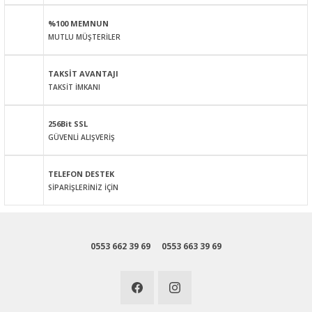
Ürün açıklamasında eksik bilgiler bulunuyor.
%100 MEMNUN
Ürün bilgilerinde hatalar bulunuyor.
MUTLU MÜŞTERİLER
Ürün fiyatı diğer sitelerden daha pahalı.
Bu ürüne benzer farklı alternatifler olmalı.
TAKSİT AVANTAJI
TAKSİT İMKANI
256Bit SSL
GÜVENLİ ALIŞVERİŞ
Gönder
TELEFON DESTEK
SİPARİŞLERİNİZ İÇİN
0553 662 39 69
0553 663 39 69