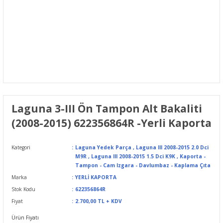
Laguna 3-III Ön Tampon Alt Bakaliti
(2008-2015) 622356864R -Yerli Kaporta
Kategori
Laguna Yedek Parça
,
Laguna III 2008-2015 2.0 Dci
M9R
,
Laguna III 2008-2015 1.5 Dci K9K
,
Kaporta -
Tampon - Cam Izgara - Davlumbaz - Kaplama Çıta
Marka
YERLİ KAPORTA
Stok Kodu
622356864R
Fiyat
2.700,00 TL + KDV
Ürün Fiyatı