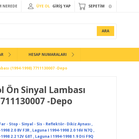
 NEREDE
ÜYE OL
GİRİŞ YAP
SEPETİM
ARA
AR
HESAP NUMARALARI
mbası (1994-1998) 7711130007 -Depo
ol Ön Sinyal Lambası
7711130007 -Depo
ar - Stop - Sinyal - Sis - Reflektör- Dikiz Aynası
,
-1998 2.0 8V F3R
,
Laguna I 1994-1998 2.0 16V N7Q
,
-1998 2.2 12V G8T
,
Laguna I 1994-1998 1.9 Dti F9Q