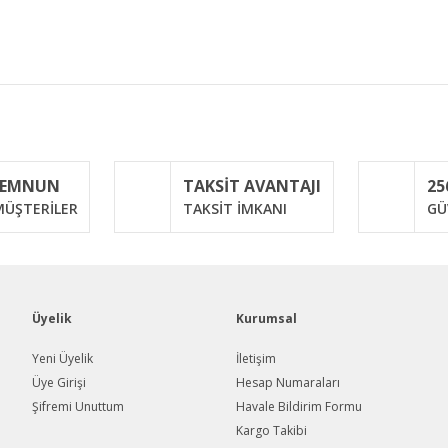
iğer konularda yetersiz gördüğünüz noktaları öneri formunu kullanarak taraf
Bu ürüne ilk yorumu siz yapın!
MEMNUN
TAKSİT AVANTAJI
25
Yorum Yaz
ÜŞTERİLER
TAKSİT İMKANI
GÜ
Üyelik
Kurumsal
Yeni Üyelik
İletişim
Üye Girişi
Hesap Numaraları
Şifremi Unuttum
Havale Bildirim Formu
Gönder
Kargo Takibi