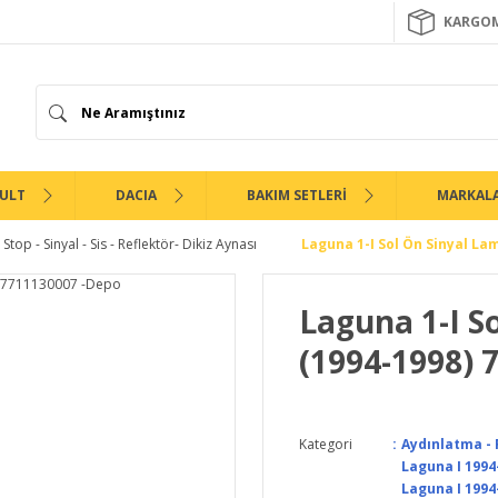
KARGOM
ULT
DACIA
BAKIM SETLERİ
MARKAL
Stop - Sinyal - Sis - Reflektör- Dikiz Aynası
Laguna 1-I Sol Ön Sinyal La
Laguna 1-I S
(1994-1998) 
Kategori
Aydınlatma - F
Laguna I 1994
Laguna I 1994