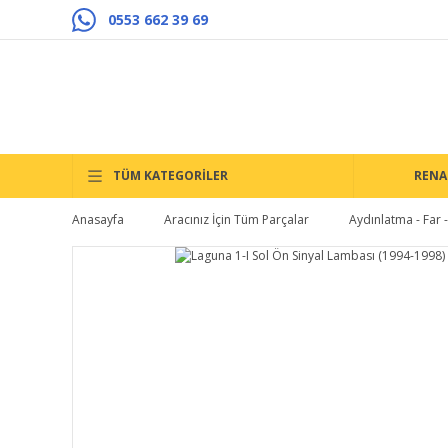
0553 662 39 69
TÜM KATEGORİLER
RENA
Anasayfa
Aracınız İçin Tüm Parçalar
Aydınlatma - Far - 