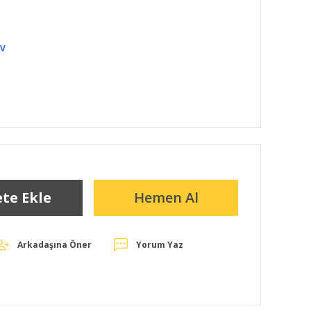
DV
te Ekle
Hemen Al
Arkadaşına Öner
Yorum Yaz