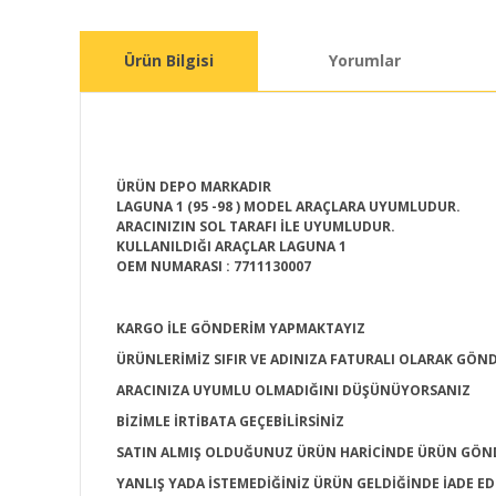
Ürün Bilgisi
Yorumlar
ÜRÜN DEPO MARKADIR
LAGUNA 1 (95 -98 ) MODEL ARAÇLARA UYUMLUDUR.
ARACINIZIN SOL TARAFI İLE UYUMLUDUR.
KULLANILDIĞI ARAÇLAR LAGUNA 1
OEM NUMARASI : 7711130007
KARGO İLE GÖNDERİM YAPMAKTAYIZ
ÜRÜNLERİMİZ SIFIR VE ADINIZA FATURALI OLARAK GÖN
ARACINIZA UYUMLU OLMADIĞINI DÜŞÜNÜYORSANIZ
BİZİMLE İRTİBATA GEÇEBİLİRSİNİZ
SATIN ALMIŞ OLDUĞUNUZ ÜRÜN HARİCİNDE ÜRÜN GÖN
YANLIŞ YADA İSTEMEDİĞİNİZ ÜRÜN GELDİĞİNDE İADE ED