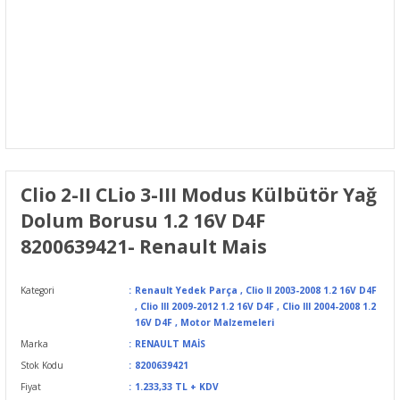
Clio 2-II CLio 3-III Modus Külbütör Yağ
Dolum Borusu 1.2 16V D4F
8200639421- Renault Mais
Kategori
Renault Yedek Parça
,
Clio II 2003-2008 1.2 16V D4F
,
Clio III 2009-2012 1.2 16V D4F
,
Clio III 2004-2008 1.2
16V D4F
,
Motor Malzemeleri
Marka
RENAULT MAİS
Stok Kodu
8200639421
Fiyat
1.233,33 TL + KDV