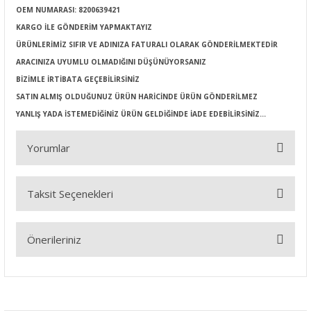
OEM NUMARASI: 8200639421
KARGO İLE GÖNDERİM YAPMAKTAYIZ
ÜRÜNLERİMİZ SIFIR VE ADINIZA FATURALI OLARAK GÖNDERİLMEKTEDİR
ARACINIZA UYUMLU OLMADIĞINI DÜŞÜNÜYORSANIZ
BİZİMLE İRTİBATA GEÇEBİLİRSİNİZ
SATIN ALMIŞ OLDUĞUNUZ ÜRÜN HARİCİNDE ÜRÜN GÖNDERİLMEZ
YANLIŞ YADA İSTEMEDİĞİNİZ ÜRÜN GELDİĞİNDE İADE EDEBİLİRSİNİZ...
Yorumlar
Taksit Seçenekleri
Bu ürüne ilk yorumu siz yapın!
Önerileriniz
Yorum Yaz
Bu ürünün fiyat bilgisi, resim, ürün açıklamalarında ve diğer
konularda yetersiz gördüğünüz noktaları öneri formunu
kullanarak tarafımıza iletebilirsiniz.