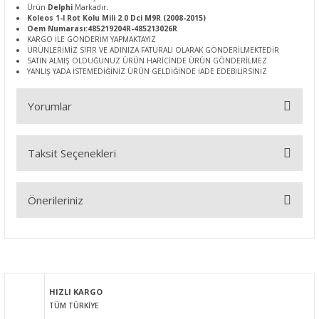
Ürün
Delphi
Markadır
.
Koleos 1-I Rot Kolu Mili 2.0 Dci M9R (2008-2015)
Oem Numarası:485219204R-485213026R
KARGO İLE GÖNDERİM YAPMAKTAYIZ
ÜRÜNLERİMİZ SIFIR VE ADINIZA FATURALI OLARAK GÖNDERİLMEKTEDİR
SATIN ALMIŞ OLDUĞUNUZ ÜRÜN HARİCİNDE ÜRÜN GÖNDERİLMEZ
YANLIŞ YADA İSTEMEDİĞİNİZ ÜRÜN GELDİĞİNDE İADE EDEBİLİRSİNİZ
Yorumlar
Taksit Seçenekleri
Bu ürüne ilk yorumu siz yapın!
Önerileriniz
Yorum Yaz
Bu ürünün fiyat bilgisi, resim, ürün açıklamalarında ve diğer
konularda yetersiz gördüğünüz noktaları öneri formunu
kullanarak tarafımıza iletebilirsiniz.
Görüş ve önerileriniz için teşekkür ederiz.
HIZLI KARGO
TÜM TÜRKİYE
Ürün resmi kalitesiz, bozuk veya görüntülenemiyor.