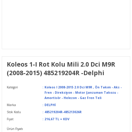
Koleos 1-I Rot Kolu Mili 2.0 Dci M9R
(2008-2015) 485219204R -Delphi
Kategori
Koleos I 2008-2015 2.0 Dci M9R
,
Ön Takım - Aks -
Fren - Direksiyon - Motor Şanzuman Takozu -
Amortisör - Helezon - Gaz Fren Teli
Marka
DELPHİ
Stok Kodu
485219204R-485213026R
Fiyat
216,67 TL + KDV
Ürün Fiyatı