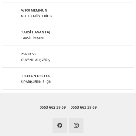
Ürün açıklamasında eksik bilgiler bulunuyor.
%100 MEMNUN
Ürün bilgilerinde hatalar bulunuyor.
MUTLU MÜŞTERİLER
Ürün fiyatı diğer sitelerden daha pahalı.
Bu ürüne benzer farklı alternatifler olmalı.
TAKSİT AVANTAJI
TAKSİT İMKANI
256Bit SSL
GÜVENLİ ALIŞVERİŞ
Gönder
TELEFON DESTEK
SİPARİŞLERİNİZ İÇİN
0553 662 39 69
0553 663 39 69