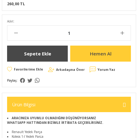
260,00 TL
Adet:
Sepete Ekle
Hemen Al
Arkadaşına Öner
Yorum Yaz
Paylaş:
Ürün Bilgisi
ARACINIZA UYUMLU OLMADIĞINI DÜŞÜNÜYORSANIZ
WHATSAPP HATTINDAN BİZİMLE İRTİBATA GEÇEBİLİRSİNİZ.
Renault Yedek Parça
Koleos 1-I Yedek Parça