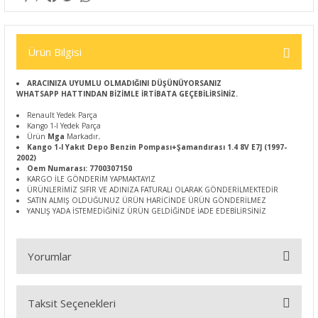
Ürün Bilgisi
ARACINIZA UYUMLU OLMADIĞINI DÜŞÜNÜYORSANIZ
WHATSAPP HATTINDAN BİZİMLE İRTİBATA GEÇEBİLİRSİNİZ.
Renault Yedek Parça
Kango 1-I Yedek Parça
Ürün
Mga
Markadır
.
Kango 1-I Yakıt Depo Benzin Pompası+Şamandırası 1.4 8V E7J (1997-
2002)
Oem Numarası: 7700307150
KARGO İLE GÖNDERİM YAPMAKTAYIZ
ÜRÜNLERİMİZ SIFIR VE ADINIZA FATURALI OLARAK GÖNDERİLMEKTEDİR
SATIN ALMIŞ OLDUĞUNUZ ÜRÜN HARİCİNDE ÜRÜN GÖNDERİLMEZ
YANLIŞ YADA İSTEMEDİĞİNİZ ÜRÜN GELDİĞİNDE İADE EDEBİLİRSİNİZ
Yorumlar
Taksit Seçenekleri
Bu ürüne ilk yorumu siz yapın!