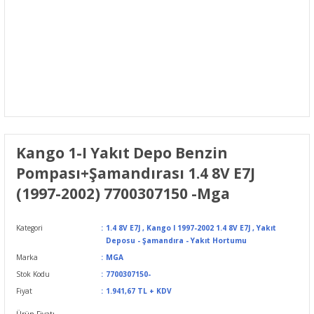
Kango 1-I Yakıt Depo Benzin
Pompası+Şamandırası 1.4 8V E7J
(1997-2002) 7700307150 -Mga
Kategori
1.4 8V E7J
,
Kango I 1997-2002 1.4 8V E7J
,
Yakıt
Deposu - Şamandıra - Yakıt Hortumu
Marka
MGA
Stok Kodu
7700307150-
Fiyat
1.941,67 TL + KDV