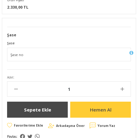
Ürün Fiyatı
2.330,00 TL
Şase
Şase
Adet:
Sepete Ekle
Hemen Al
Arkadaşına Öner
Yorum Yaz
Paylaş: