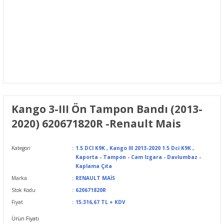
Kango 3-III Ön Tampon Bandı (2013-
2020) 620671820R -Renault Mais
Kategori
1.5 DCI K9K
,
Kango III 2013-2020 1.5 Dci K9K
,
Kaporta - Tampon - Cam Izgara - Davlumbaz -
Kaplama Çıta
Marka
RENAULT MAİS
Stok Kodu
620671820R
Fiyat
15.316,67 TL + KDV
Ürün Fiyatı