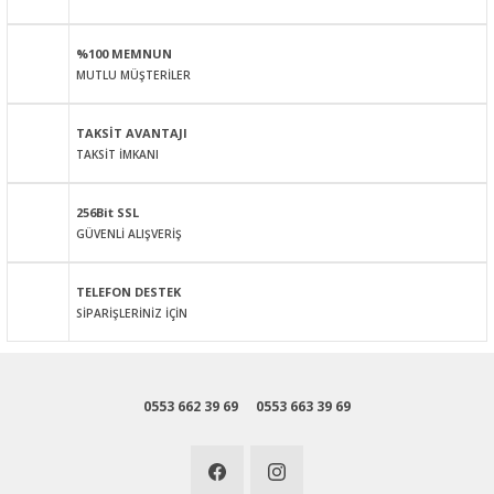
Ürün resmi kalitesiz, bozuk veya görüntülenemiyor.
Ürün açıklamasında eksik bilgiler bulunuyor.
%100 MEMNUN
Ürün bilgilerinde hatalar bulunuyor.
MUTLU MÜŞTERİLER
Ürün fiyatı diğer sitelerden daha pahalı.
Bu ürüne benzer farklı alternatifler olmalı.
TAKSİT AVANTAJI
TAKSİT İMKANI
256Bit SSL
GÜVENLİ ALIŞVERİŞ
Gönder
TELEFON DESTEK
SİPARİŞLERİNİZ İÇİN
0553 662 39 69
0553 663 39 69