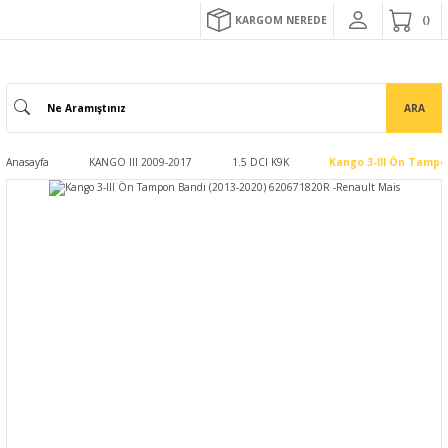
KARGOM NEREDE
ARA
Anasayfa
KANGO III 2009-2017
1.5 DCI K9K
Kango 3-III Ön Tampo