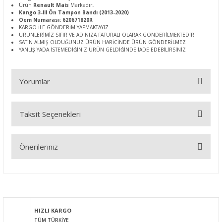
Ürün
Renault Mais
Markadır
.
Kango 3-III Ön Tampon Bandı (2013-2020)
Oem Numarası: 620671820R
KARGO İLE GÖNDERİM YAPMAKTAYIZ
ÜRÜNLERİMİZ SIFIR VE ADINIZA FATURALI OLARAK GÖNDERİLMEKTEDİR
SATIN ALMIŞ OLDUĞUNUZ ÜRÜN HARİCİNDE ÜRÜN GÖNDERİLMEZ
YANLIŞ YADA İSTEMEDİĞİNİZ ÜRÜN GELDİĞİNDE İADE EDEBİLİRSİNİZ
Yorumlar
Taksit Seçenekleri
Bu ürüne ilk yorumu siz yapın!
Önerileriniz
Yorum Yaz
Bu ürünün fiyat bilgisi, resim, ürün açıklamalarında ve diğer
konularda yetersiz gördüğünüz noktaları öneri formunu
kullanarak tarafımıza iletebilirsiniz.
Görüş ve önerileriniz için teşekkür ederiz.
HIZLI KARGO
TÜM TÜRKİYE