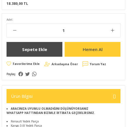
18.380,00 TL
Adet:
Sepete Ekle
Hemen Al
Arkadaşına Öner
Yorum Yaz
Paylaş:
Ürün Bilgisi
ARACINIZA UYUMLU OLMADIĞINI DÜŞÜNÜYORSANIZ
WHATSAPP HATTINDAN BİZİMLE İRTİBATA GEÇEBİLİRSİNİZ.
Renault Yedek Parça
Kango 3-III Yedek Parça