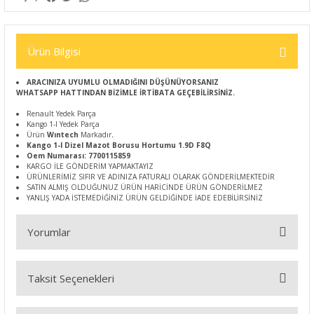
Ürün Bilgisi
ARACINIZA UYUMLU OLMADIĞINI DÜŞÜNÜYORSANIZ
WHATSAPP HATTINDAN BİZİMLE İRTİBATA GEÇEBİLİRSİNİZ.
Renault Yedek Parça
Kango 1-I Yedek Parça
Ürün
Wıntech
Markadır
.
Kango 1-I Dizel Mazot Borusu Hortumu 1.9D F8Q
Oem Numarası: 7700115859
KARGO İLE GÖNDERİM YAPMAKTAYIZ
ÜRÜNLERİMİZ SIFIR VE ADINIZA FATURALI OLARAK GÖNDERİLMEKTEDİR
SATIN ALMIŞ OLDUĞUNUZ ÜRÜN HARİCİNDE ÜRÜN GÖNDERİLMEZ
YANLIŞ YADA İSTEMEDİĞİNİZ ÜRÜN GELDİĞİNDE İADE EDEBİLİRSİNİZ
Yorumlar
Taksit Seçenekleri
Bu ürüne ilk yorumu siz yapın!