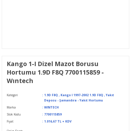
Kango 1-I Dizel Mazot Borusu
Hortumu 1.9D F8Q 7700115859 -
Wıntech
Kategori
1.9D F8Q
,
Kango I 1997-2002 1.9D F8Q
,
Yakıt
Deposu - Şamandıra - Yakıt Hortumu
Marka
WINTECH
Stok Kodu
7700115859
Fiyat
1.016,67 TL + KDV