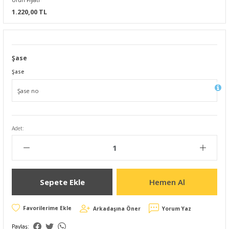
Ürün Fiyatı
1.220,00 TL
Şase
Şase
Adet:
Sepete Ekle
Hemen Al
Arkadaşına Öner
Yorum Yaz
Paylaş: