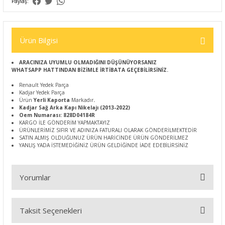
Paylaş:
Ürün Bilgisi
ARACINIZA UYUMLU OLMADIĞINI DÜŞÜNÜYORSANIZ
WHATSAPP HATTINDAN BİZİMLE İRTİBATA GEÇEBİLİRSİNİZ.
Renault Yedek Parça
Kadjar Yedek Parça
Ürün
Yerli Kaporta
Markadır
.
Kadjar Sağ Arka Kapı Nikelajı (2013-2022)
Oem Numarası: 828D04184R
KARGO İLE GÖNDERİM YAPMAKTAYIZ
ÜRÜNLERİMİZ SIFIR VE ADINIZA FATURALI OLARAK GÖNDERİLMEKTEDİR
SATIN ALMIŞ OLDUĞUNUZ ÜRÜN HARİCİNDE ÜRÜN GÖNDERİLMEZ
YANLIŞ YADA İSTEMEDİĞİNİZ ÜRÜN GELDİĞİNDE İADE EDEBİLİRSİNİZ
Yorumlar
Taksit Seçenekleri
Bu ürüne ilk yorumu siz yapın!