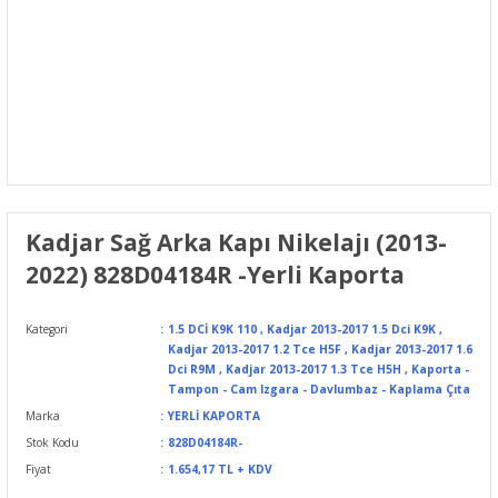
Kadjar Sağ Arka Kapı Nikelajı (2013-
2022) 828D04184R -Yerli Kaporta
Kategori
1.5 DCİ K9K 110
,
Kadjar 2013-2017 1.5 Dci K9K
,
Kadjar 2013-2017 1.2 Tce H5F
,
Kadjar 2013-2017 1.6
Dci R9M
,
Kadjar 2013-2017 1.3 Tce H5H
,
Kaporta -
Tampon - Cam Izgara - Davlumbaz - Kaplama Çıta
Marka
YERLİ KAPORTA
Stok Kodu
828D04184R-
Fiyat
1.654,17 TL + KDV