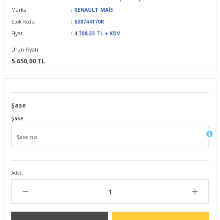
Marka
RENAULT MAİS
Stok Kodu
638744170R
Fiyat
4.708,33 TL + KDV
Ürün Fiyatı
5.650,00 TL
Şase
Şase
Adet: