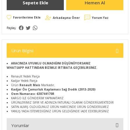
Sepete Ekle
Hemen Al
Arkadaşına Öner
Yorum Yaz
Paylaş:
Ürün Bilgisi
ARACINIZA UYUMLU OLMADIĞINI DÜŞÜNÜYORSANIZ
WHATSAPP HATTINDAN BİZİMLE İRTİBATA GEÇEBİLİRSİNİZ.
Renault Yedek Parça
Kadjar Yedek Parça
Ürün
Renault Mais
Markadır
.
Kadjar Ön Çamurluk Kaplaması Sağ Dodik (2013-2020)
Oem Numarası: 638744170R
KARGO İLE GÖNDERİM YAPMAKTAYIZ
ÜRÜNLERİMİZ SIFIR VE ADINIZA FATURALI OLARAK GÖNDERİLMEKTEDİR
SATIN ALMIŞ OLDUĞUNUZ ÜRÜN HARİCİNDE ÜRÜN GÖNDERİLMEZ
YANLIŞ YADA İSTEMEDİĞİNİZ ÜRÜN GELDİĞİNDE İADE EDEBİLİRSİNİZ
Yorumlar