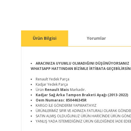
Ürün Bilgisi
Yorumlar
ARACINIZA UYUMLU OLMADIĞINI DÜŞÜNÜYORSANIZ
WHATSAPP HATTINDAN BİZİMLE İRTİBATA GEÇEBİLİRSİN
Renault Yedek Parça
Kadjar Yedek Parça
Ürün
Renault Mais
Markadır
.
Kadjar Sağ Arka Tampon Braketi Ayağı (2013-2022)
Oem Numarası: 850446345R
KARGO İLE GÖNDERİM YAPMAKTAYIZ
ÜRÜNLERİMİZ SIFIR VE ADINIZA FATURALI OLARAK GÖNDE
SATIN ALMIŞ OLDUĞUNUZ ÜRÜN HARİCİNDE ÜRÜN GÖN
YANLIŞ YADA İSTEMEDİĞİNİZ ÜRÜN GELDİĞİNDE İADE EDEB