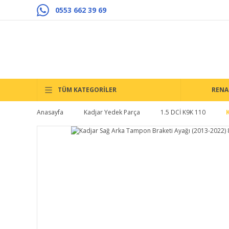
0553 662 39 69
TÜM KATEGORİLER
RENA
Anasayfa
Kadjar Yedek Parça
1.5 DCİ K9K 110