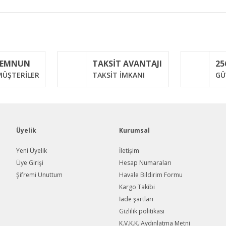
iğer konularda yetersiz gördüğünüz noktaları öneri formunu kullanarak taraf
Bu ürüne ilk yorumu siz yapın!
MEMNUN
TAKSİT AVANTAJI
25
Yorum Yaz
ÜŞTERİLER
TAKSİT İMKANI
GÜ
Üyelik
Kurumsal
Yeni Üyelik
İletişim
Üye Girişi
Hesap Numaraları
Şifremi Unuttum
Havale Bildirim Formu
Gönder
Kargo Takibi
İade şartları
Gizlilik politikası
K.V.K.K. Aydınlatma Metni