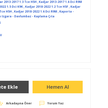
ar 2013-2017 1.3 Tce H5H
,
Kadjar 2013-2017 1.6 Dci R9M
2022 1.5 Dci K9K
,
Kadjar 2018-2022 1.2 Tce H5F
,
Kadjar
 Tce H5H
,
Kadjar 2018-2022 1.6 Dci R9M
,
Kaporta -
 Izgara - Davlumbaz - Kaplama Çıta
S
DV
te Ekle
Hemen Al
Arkadaşına Öner
Yorum Yaz