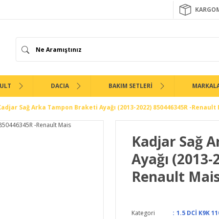
KARGOM
ULT
DACIA
BAKIM SETLERİ
MARKAL
Kadjar Sağ Arka Tampon Braketi Ayağı (2013-2022) 850446345R -Renault
Kadjar Sağ 
Ayağı (2013-
Renault Mai
Kategori
1.5 DCİ K9K 11