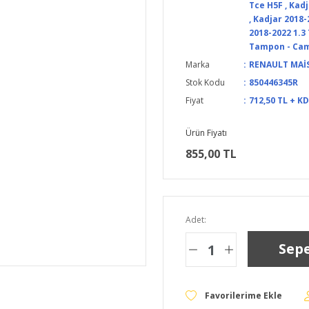
Tce H5F
,
Kadj
,
Kadjar 2018-
2018-2022 1.3
Tampon - Cam
Marka
RENAULT MAİ
Stok Kodu
850446345R
Fiyat
712,50 TL + K
Ürün Fiyatı
855,00 TL
Adet:
Sepe