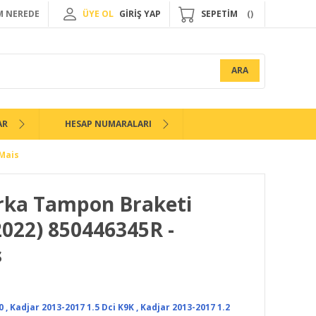
 NEREDE
ÜYE OL
GİRİŞ YAP
SEPETİM
ARA
AR
HESAP NUMARALARI
 Mais
Arka Tampon Braketi
2022) 850446345R -
s
0
,
Kadjar 2013-2017 1.5 Dci K9K
,
Kadjar 2013-2017 1.2