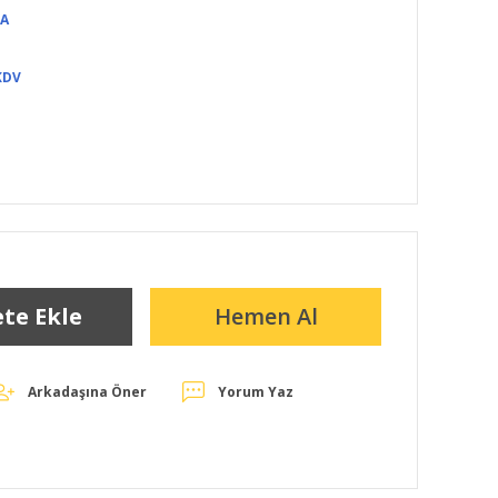
TA
KDV
te Ekle
Hemen Al
Arkadaşına Öner
Yorum Yaz