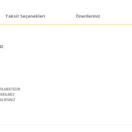
Taksit Seçenekleri
Önerileriniz
İZ.
RİLMEKTEDİR
DERİLMEZ
İLİRSİNİZ
iğer konularda yetersiz gördüğünüz noktaları öneri formunu kullanarak taraf