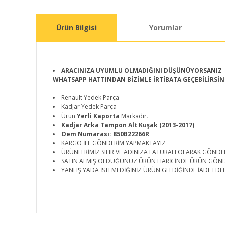
Ürün Bilgisi
Yorumlar
ARACINIZA UYUMLU OLMADIĞINI DÜŞÜNÜYORSANIZ
WHATSAPP HATTINDAN BİZİMLE İRTİBATA GEÇEBİLİRSİN
Renault Yedek Parça
Kadjar Yedek Parça
Ürün
Yerli Kaporta
Markadır
.
Kadjar Arka Tampon Alt Kuşak (2013-2017)
Oem Numarası: 850B22266R
KARGO İLE GÖNDERİM YAPMAKTAYIZ
ÜRÜNLERİMİZ SIFIR VE ADINIZA FATURALI OLARAK GÖNDE
SATIN ALMIŞ OLDUĞUNUZ ÜRÜN HARİCİNDE ÜRÜN GÖN
YANLIŞ YADA İSTEMEDİĞİNİZ ÜRÜN GELDİĞİNDE İADE EDEB
Bu ürünün fiyat bilgisi, resim, ürün açıklamalarında ve d