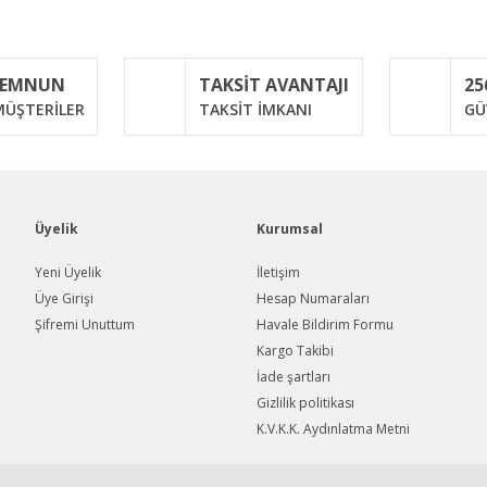
Bu ürüne ilk yorumu siz yapın!
MEMNUN
TAKSİT AVANTAJI
25
Yorum Yaz
ÜŞTERİLER
TAKSİT İMKANI
GÜ
Üyelik
Kurumsal
Yeni Üyelik
İletişim
Üye Girişi
Hesap Numaraları
Şifremi Unuttum
Havale Bildirim Formu
Gönder
Kargo Takibi
İade şartları
Gizlilik politikası
K.V.K.K. Aydınlatma Metni