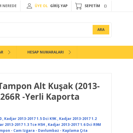
 NEREDE
ÜYE OL
GİRİŞ YAP
SEPETİM
ARA
AR
HESAP NUMARALARI
Tampon Alt Kuşak (2013-
266R -Yerli Kaporta
0
,
Kadjar 2013-2017 1.5 Dci K9K
,
Kadjar 2013-2017 1.2
ar 2013-2017 1.3 Tce H5H
,
Kadjar 2013-2017 1.6 Dci R9M
mpon - Cam Izgara - Davlumbaz - Kaplama Çıta