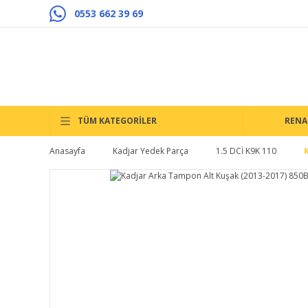
0553 662 39 69
TÜM KATEGORİLER
RENA
Anasayfa
Kadjar Yedek Parça
1.5 DCİ K9K 110