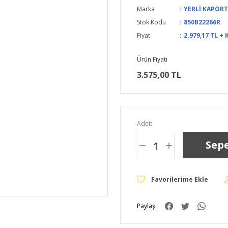
Marka
YERLİ KAPOR
Stok Kodu
850B22266R
Fiyat
2.979,17 TL + 
Ürün Fiyatı
3.575,00 TL
Adet:
Sepe
Paylaş: