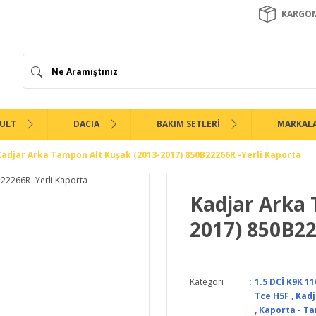
KARGOM
ULT
DACIA
BAKIM SETLERİ
MARKAL
Kadjar Arka Tampon Alt Kuşak (2013-2017) 850B22266R -Yerli Kaporta
Kadjar Arka 
2017) 850B22
Kategori
1.5 DCİ K9K 11
Tce H5F
,
Kadj
,
Kaporta - Ta