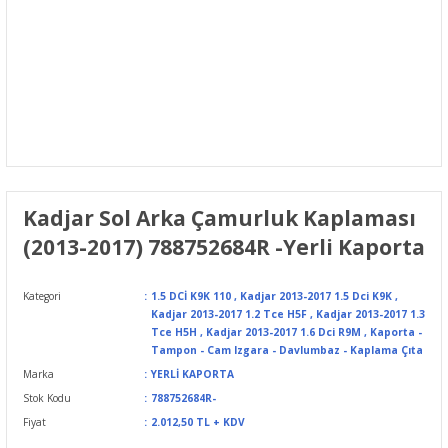
Kadjar Sol Arka Çamurluk Kaplaması
(2013-2017) 788752684R -Yerli Kaporta
Kategori
1.5 DCİ K9K 110
,
Kadjar 2013-2017 1.5 Dci K9K
,
Kadjar 2013-2017 1.2 Tce H5F
,
Kadjar 2013-2017 1.3
Tce H5H
,
Kadjar 2013-2017 1.6 Dci R9M
,
Kaporta -
Tampon - Cam Izgara - Davlumbaz - Kaplama Çıta
Marka
YERLİ KAPORTA
Stok Kodu
788752684R-
Fiyat
2.012,50 TL + KDV