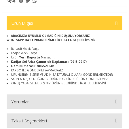
Paylaş:
Ürün Bilgisi
ARACINIZA UYUMLU OLMADIĞINI DÜŞÜNÜYORSANIZ
WHATSAPP HATTINDAN BİZİMLE İRTİBATA GEÇEBİLİRSİNİZ.
Renault Yedek Parça
Kadjar Yedek Parça
Ürün
Yerli Kaporta
Markadır
.
Kadjar Sol Arka Çamurluk Kaplaması (2013-2017)
Oem Numarası: 788752684R
KARGO İLE GÖNDERİM YAPMAKTAYIZ
ÜRÜNLERİMİZ SIFIR VE ADINIZA FATURALI OLARAK GÖNDERİLMEKTEDİR
SATIN ALMIŞ OLDUĞUNUZ ÜRÜN HARİCİNDE ÜRÜN GÖNDERİLMEZ
YANLIŞ YADA İSTEMEDİĞİNİZ ÜRÜN GELDİĞİNDE İADE EDEBİLİRSİNİ
Yorumlar
Taksit Seçenekleri
Bu ürüne ilk yorumu siz yapın!