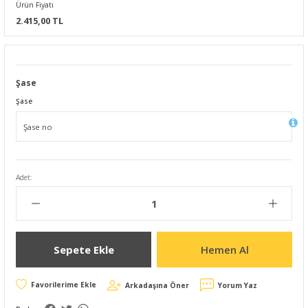
Ürün Fiyatı
2.415,00 TL
Şase
Şase
Adet:
Sepete Ekle
Hemen Al
Arkadaşına Öner
Yorum Yaz