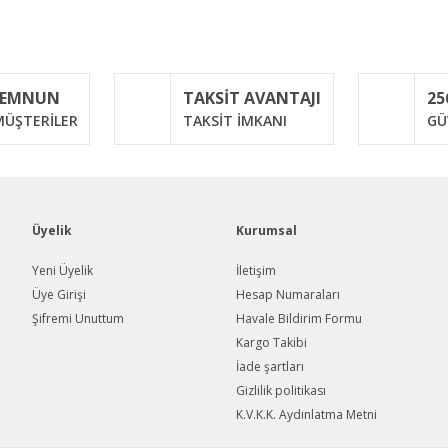
iğer konularda yetersiz gördüğünüz noktaları öneri formunu kullanarak taraf
Bu ürüne ilk yorumu siz yapın!
MEMNUN
TAKSİT AVANTAJI
25
Yorum Yaz
ÜŞTERİLER
TAKSİT İMKANI
GÜ
Üyelik
Kurumsal
Yeni Üyelik
İletişim
Üye Girişi
Hesap Numaraları
Şifremi Unuttum
Havale Bildirim Formu
Gönder
Kargo Takibi
İade şartları
Gizlilik politikası
K.V.K.K. Aydınlatma Metni