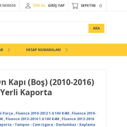
 NEREDE
ÜYE OL
GİRİŞ YAP
SEPETİM
ARA
AR
HESAP NUMARALARI
Ön Kapı (Boş) (2010-2016)
Yerli Kaporta
k Parça
,
Fluence 2010-2012 1.6 16V K4M
,
Fluence 2010-
9K
,
Fluence 2013-2016 1.6 16V K4M
,
Fluence 2013-2016
aporta - Tampon - Cam Izgara - Davlumbaz - Kaplama