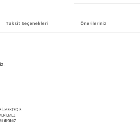
Taksit Seçenekleri
Önerileriniz
İZ.
RİLMEKTEDİR
DERİLMEZ
İLİRSİNİZ