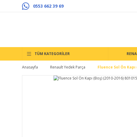
0553 662 39 69
TÜM KATEGORİLER
RENA
Anasayfa
Renault Yedek Parça
Fluence Sol Ön Kapı 