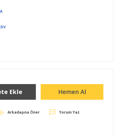
TA
KDV
te Ekle
Hemen Al
Arkadaşına Öner
Yorum Yaz