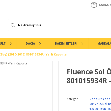
KARGOM
ULT
DACIA
BAKIM SETLERİ
MARKAL
(Boş) (2010-2016) 801015934R -Yerli Kaporta
Fluence Sol 
801015934R -
Kategori
Renault Yede
2012 1.5 Dci K
1.5 Dci K9K
,
K