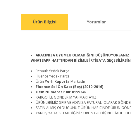
Ürün Bilgisi
Yorumlar
ARACINIZA UYUMLU OLMADIĞINI DÜŞÜNÜYORSANIZ
WHATSAPP HATTINDAN BİZİMLE İRTİBATA GEÇEBİLİRSİN
Renault Yedek Parça
Fluence Yedek Parça
Ürün
Yerli Kaporta
Markadır
.
Fluence Sol Ön Kapı (Boş) (2010-2016)
Oem Numarası: 801015934R
KARGO İLE GÖNDERİM YAPMAKTAYIZ
ÜRÜNLERİMİZ SIFIR VE ADINIZA FATURALI OLARAK GÖNDE
SATIN ALMIŞ OLDUĞUNUZ ÜRÜN HARİCİNDE ÜRÜN GÖN
YANLIŞ YADA İSTEMEDİĞİNİZ ÜRÜN GELDİĞİNDE İADE EDEB