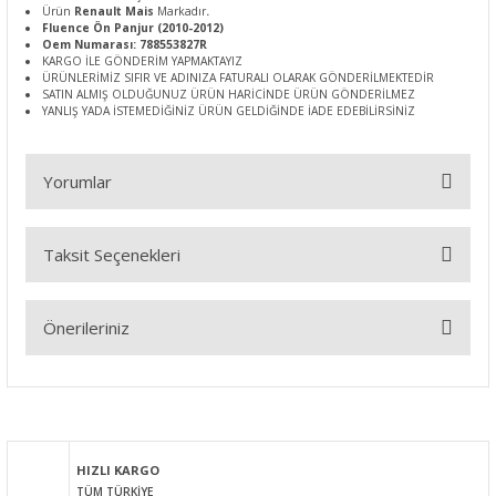
Ürün
Renault Mais
Markadır
.
Fluence Ön Panjur (2010-2012)
Oem Numarası: 788553827R
KARGO İLE GÖNDERİM YAPMAKTAYIZ
ÜRÜNLERİMİZ SIFIR VE ADINIZA FATURALI OLARAK GÖNDERİLMEKTEDİR
SATIN ALMIŞ OLDUĞUNUZ ÜRÜN HARİCİNDE ÜRÜN GÖNDERİLMEZ
YANLIŞ YADA İSTEMEDİĞİNİZ ÜRÜN GELDİĞİNDE İADE EDEBİLİRSİNİZ
Yorumlar
Taksit Seçenekleri
Bu ürüne ilk yorumu siz yapın!
Önerileriniz
Yorum Yaz
Bu ürünün fiyat bilgisi, resim, ürün açıklamalarında ve diğer
konularda yetersiz gördüğünüz noktaları öneri formunu
kullanarak tarafımıza iletebilirsiniz.
Görüş ve önerileriniz için teşekkür ederiz.
HIZLI KARGO
TÜM TÜRKİYE