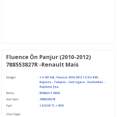
Fluence Ön Panjur (2010-2012)
788553827R -Renault Mais
Kategori
1.4 16V K4J
,
Fluence 2010-2012 1.5 Dci K9K
,
Kaporta - Tampon - Cam Izgara - Davlumbaz -
Kaplama Çıta
Marka
RENAULT MAİS
Stok Kodu
788553827R
Fiyat
1.612,50 TL + KDV
Ürün Fiyatı