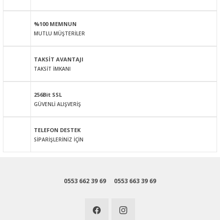
Ürün resmi kalitesiz, bozuk veya görüntülenemiyor.
Ürün açıklamasında eksik bilgiler bulunuyor.
%100 MEMNUN
Ürün bilgilerinde hatalar bulunuyor.
MUTLU MÜŞTERİLER
Ürün fiyatı diğer sitelerden daha pahalı.
Bu ürüne benzer farklı alternatifler olmalı.
TAKSİT AVANTAJI
TAKSİT İMKANI
256Bit SSL
GÜVENLİ ALIŞVERİŞ
Gönder
TELEFON DESTEK
SİPARİŞLERİNİZ İÇİN
0553 662 39 69
0553 663 39 69