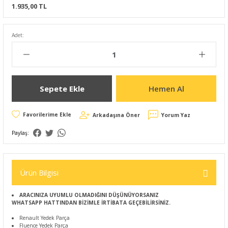
1.935,00 TL
Adet:
Sepete Ekle
Hemen Al
Arkadaşına Öner
Yorum Yaz
Paylaş:
Ürün Bilgisi
ARACINIZA UYUMLU OLMADIĞINI DÜŞÜNÜYORSANIZ
WHATSAPP HATTINDAN BİZİMLE İRTİBATA GEÇEBİLİRSİNİZ.
Renault Yedek Parça
Fluence Yedek Parça