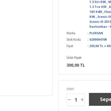
1.5 Dci K9K
,
M
1.2 Tce H5F
,
M
16V K4M
,
Flue
K9K
,
Scenic II
Scenic III 201
Davlumbaz - 
Marka
PLEKSAN
Stok Kodu
628909470R
Fiyat
250,00 TL + K
Ürün Fiyatı
300,00 TL
Adet:
Sepe