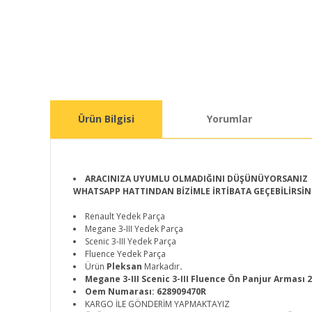
Ürün Bilgisi
Yorumlar
ARACINIZA UYUMLU OLMADIĞINI DÜŞÜNÜYORSANIZ
WHATSAPP HATTINDAN BİZİMLE İRTİBATA GEÇEBİLİRSİN
Renault Yedek Parça
Megane 3-III Yedek Parça
Scenic 3-III Yedek Parça
Fluence Yedek Parça
Ürün
Pleksan
Markadır
.
Megane 3-III Scenic 3-III Fluence Ön Panjur Arması 
Oem Numarası: 628909470R
KARGO İLE GÖNDERİM YAPMAKTAYIZ