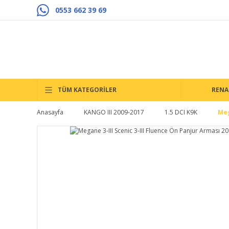
0553 662 39 69
TÜM KATEGORİLER
RENA
Anasayfa
KANGO III 2009-2017
1.5 DCI K9K
Meg