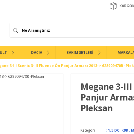
KARGOM
ULT
DACIA
BAKIM SETLERİ
MARKAL
ane 3-III Scenic 3-III Fluence Ön Panjur Arması 2013-> 628909470R -Ple
Megane 3-III 
Panjur Armas
Pleksan
Kategori
1.5 DCI K9K
,
M