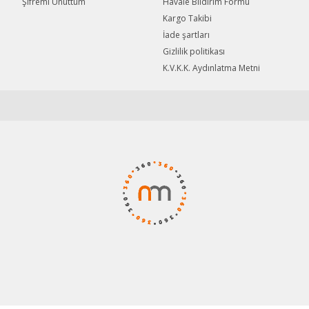
Şifremi Unuttum
Havale Bildirim Formu
Gönder
Kargo Takibi
İade şartları
Gizlilik politikası
K.V.K.K. Aydınlatma Metni