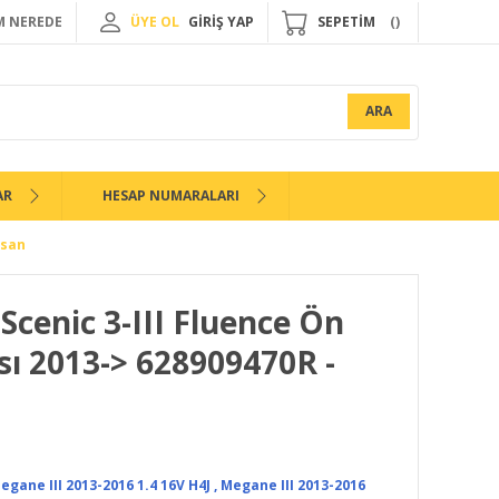
 NEREDE
ÜYE OL
GİRİŞ YAP
SEPETİM
ARA
AR
HESAP NUMARALARI
ksan
Scenic 3-III Fluence Ön
ı 2013-> 628909470R -
egane III 2013-2016 1.4 16V H4J
,
Megane III 2013-2016