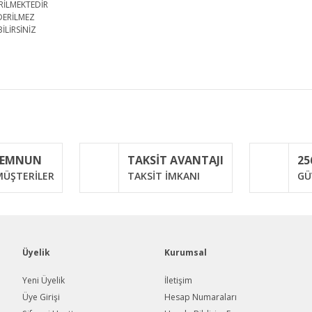
RİLMEKTEDİR
DERİLMEZ
İLİRSİNİZ
iğer konularda yetersiz gördüğünüz noktaları öneri formunu kullanarak taraf
Bu ürüne ilk yorumu siz yapın!
MEMNUN
TAKSİT AVANTAJI
25
Yorum Yaz
ÜŞTERİLER
TAKSİT İMKANI
GÜ
Üyelik
Kurumsal
Yeni Üyelik
İletişim
Üye Girişi
Hesap Numaraları