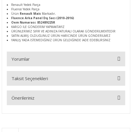
Renault Yedek Parça
Fluence Yedek Parça
Ürün
Renault Mais
Markadır
.
Fluence Arka Panel Dış Sacı (2010-2016)
Oem Numarası: 852489225R
KARGO İLE GÖNDERİM YAPMAKTAYIZ
ÜRÜNLERİMİZ SIFIR VE ADINIZA FATURALI OLARAK GÖNDERİLMEKTEDİR
SATIN ALMIŞ OLDUĞUNUZ ÜRÜN HARİCİNDE ÜRÜN GÖNDERİLMEZ
YANLIŞ YADA İSTEMEDİĞİNİZ ÜRÜN GELDİĞİNDE İADE EDEBİLİRSİNİZ
Yorumlar
Taksit Seçenekleri
Bu ürüne ilk yorumu siz yapın!
Önerileriniz
Yorum Yaz
Bu ürünün fiyat bilgisi, resim, ürün açıklamalarında ve diğer
konularda yetersiz gördüğünüz noktaları öneri formunu
kullanarak tarafımıza iletebilirsiniz.
Görüş ve önerileriniz için teşekkür ederiz.