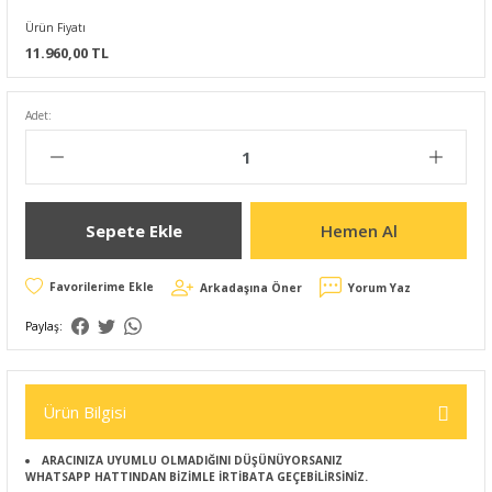
Ürün Fiyatı
11.960,00 TL
Adet:
Sepete Ekle
Hemen Al
Arkadaşına Öner
Yorum Yaz
Paylaş:
Ürün Bilgisi
ARACINIZA UYUMLU OLMADIĞINI DÜŞÜNÜYORSANIZ
WHATSAPP HATTINDAN BİZİMLE İRTİBATA GEÇEBİLİRSİNİZ.