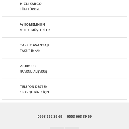
HIZLI KARGO
TÜM TÜRKİYE
Ürün resmi kalitesiz, bozuk veya görüntülenemiyor.
Ürün açıklamasında eksik bilgiler bulunuyor.
%100 MEMNUN
Ürün bilgilerinde hatalar bulunuyor.
MUTLU MÜŞTERİLER
Ürün fiyatı diğer sitelerden daha pahalı.
Bu ürüne benzer farklı alternatifler olmalı.
TAKSİT AVANTAJI
TAKSİT İMKANI
256Bit SSL
GÜVENLİ ALIŞVERİŞ
Gönder
TELEFON DESTEK
SİPARİŞLERİNİZ İÇİN
0553 662 39 69
0553 663 39 69