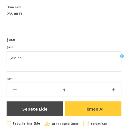
Ürün Fiyatı
735,00 TL
Şase
Şase
Adet:
Sepete Ekle
Hemen Al
Arkadaşına Öner
Yorum Yaz