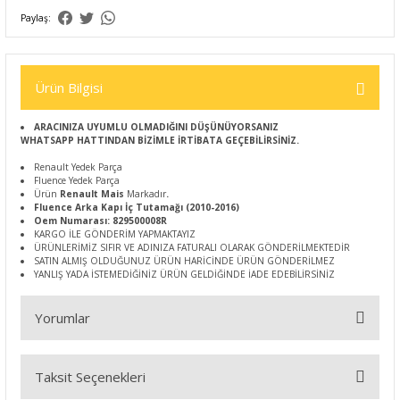
Paylaş:
Ürün Bilgisi
ARACINIZA UYUMLU OLMADIĞINI DÜŞÜNÜYORSANIZ
WHATSAPP HATTINDAN BİZİMLE İRTİBATA GEÇEBİLİRSİNİZ.
Renault Yedek Parça
Fluence Yedek Parça
Ürün
Renault Mais
Markadır
.
Fluence Arka Kapı İç Tutamağı (2010-2016)
Oem Numarası: 829500008R
KARGO İLE GÖNDERİM YAPMAKTAYIZ
ÜRÜNLERİMİZ SIFIR VE ADINIZA FATURALI OLARAK GÖNDERİLMEKTEDİR
SATIN ALMIŞ OLDUĞUNUZ ÜRÜN HARİCİNDE ÜRÜN GÖNDERİLMEZ
YANLIŞ YADA İSTEMEDİĞİNİZ ÜRÜN GELDİĞİNDE İADE EDEBİLİRSİNİZ
Yorumlar
Taksit Seçenekleri
Bu ürüne ilk yorumu siz yapın!