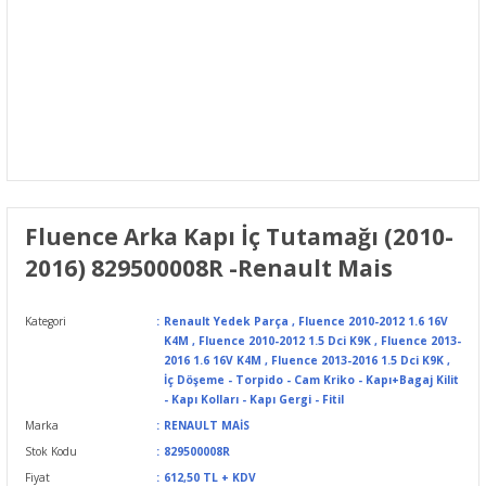
Fluence Arka Kapı İç Tutamağı (2010-
2016) 829500008R -Renault Mais
Kategori
Renault Yedek Parça
,
Fluence 2010-2012 1.6 16V
K4M
,
Fluence 2010-2012 1.5 Dci K9K
,
Fluence 2013-
2016 1.6 16V K4M
,
Fluence 2013-2016 1.5 Dci K9K
,
İç Döşeme - Torpido - Cam Kriko - Kapı+Bagaj Kilit
- Kapı Kolları - Kapı Gergi - Fitil
Marka
RENAULT MAİS
Stok Kodu
829500008R
Fiyat
612,50 TL + KDV