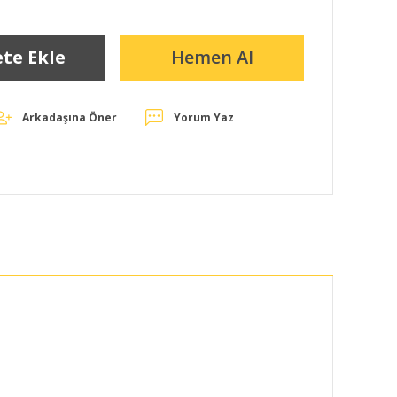
te Ekle
Hemen Al
Arkadaşına Öner
Yorum Yaz