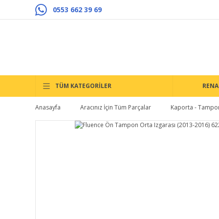
0553 662 39 69
TÜM KATEGORİLER
RENA
Anasayfa
Aracınız İçin Tüm Parçalar
Kaporta - Tampon