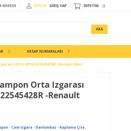
 NEREDE
ÜYE OL
GİRİŞ YAP
SEPETİM
ARA
AR
HESAP NUMARALARI
garası (2013-2016) 622545428R -Renault Mais
Tampon Orta Izgarası
622545428R -Renault
pon - Cam Izgara - Davlumbaz - Kaplama Çıta
,