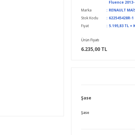
Fluence 2013-
Marka
RENAULT MAİ
Stok Kodu
622545428R-1
Fiyat
5.195,83 TL + 
Ürün Fiyatı
6.235,00 TL
Şase
Şase