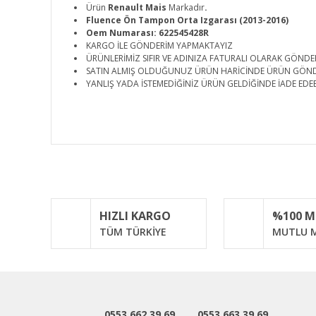
Ürün
Renault Mais
Markadır
.
Fluence Ön Tampon Orta Izgarası (2013-2016)
Oem Numarası: 622545428R
KARGO İLE GÖNDERİM YAPMAKTAYIZ
ÜRÜNLERİMİZ SIFIR VE ADINIZA FATURALI OLARAK GÖNDE
SATIN ALMIŞ OLDUĞUNUZ ÜRÜN HARİCİNDE ÜRÜN GÖN
YANLIŞ YADA İSTEMEDİĞİNİZ ÜRÜN GELDİĞİNDE İADE EDEB
Bu ürünün fiyat bilgisi, resim, ürün açıklamalarında ve d
Görüş ve önerileriniz için teşekkür ederiz.
Ürün resmi kalitesiz, bozuk veya görüntülenemiyor.
HIZLI KARGO
%100 
Ürün açıklamasında eksik bilgiler bulunuyor.
TÜM TÜRKİYE
MUTLU M
Ürün bilgilerinde hatalar bulunuyor.
Ürün fiyatı diğer sitelerden daha pahalı.
Bu ürüne benzer farklı alternatifler olmalı.
0553 662 39 69
0553 663 39 69