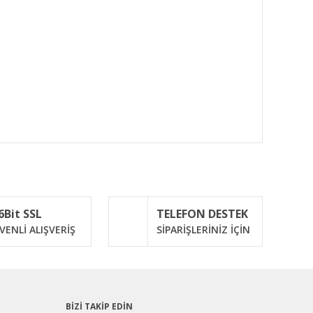
ımıza iletebilirsiniz.
6Bit SSL
TELEFON DESTEK
VENLİ ALIŞVERİŞ
SİPARİŞLERİNİZ İÇİN
BİZİ TAKİP EDİN