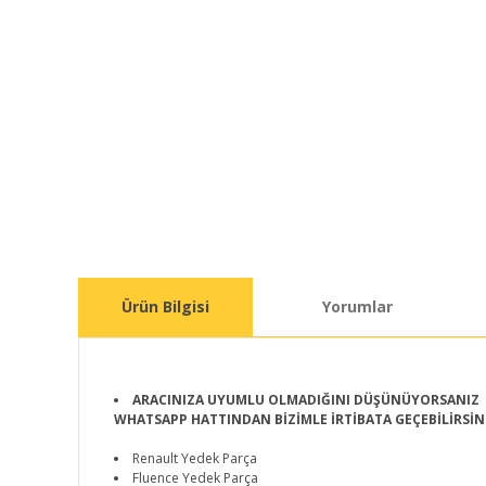
Ürün Bilgisi
Yorumlar
ARACINIZA UYUMLU OLMADIĞINI DÜŞÜNÜYORSANIZ
WHATSAPP HATTINDAN BİZİMLE İRTİBATA GEÇEBİLİRSİN
Renault Yedek Parça
Fluence Yedek Parça