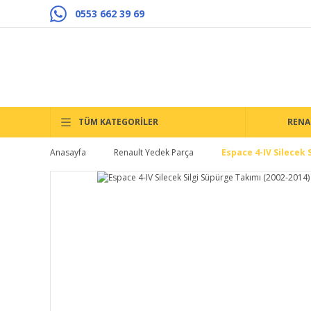
0553 662 39 69
TÜM KATEGORİLER
RENA
Anasayfa
Renault Yedek Parça
Espace 4-IV Silecek 