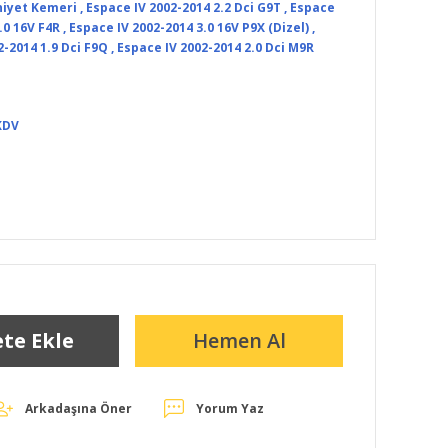
niyet Kemeri
,
Espace IV 2002-2014 2.2 Dci G9T
,
Espace
.0 16V F4R
,
Espace IV 2002-2014 3.0 16V P9X (Dizel)
,
2-2014 1.9 Dci F9Q
,
Espace IV 2002-2014 2.0 Dci M9R
KDV
te Ekle
Hemen Al
Arkadaşına Öner
Yorum Yaz