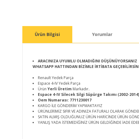
Ürün Bilgisi
Yorumlar
ARACINIZA UYUMLU OLMADIĞINI DÜŞÜNÜYORSANIZ
WHATSAPP HATTINDAN BİZİMLE İRTİBATA GEÇEBİLİRSİN
Renault Yedek Parça
Espace 4-IV Yedek Parça
Ürün
Yerli Üretim
Markadır
.
Espace 4-IV Silecek Silgi Süpürge Takımı (2002-2014
Oem Numarası: 7711230017
KARGO İLE GÖNDERİM YAPMAKTAYIZ
ÜRÜNLERİMİZ SIFIR VE ADINIZA FATURALI OLARAK GÖNDE
SATIN ALMIŞ OLDUĞUNUZ ÜRÜN HARİCİNDE ÜRÜN GÖN
YANLIŞ YADA İSTEMEDİĞİNİZ ÜRÜN GELDİĞİNDE İADE EDEB