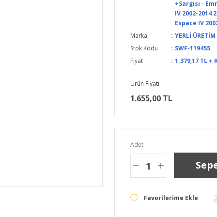
+Sargısı - Em
IV 2002-2014 2
Espace IV 200
Marka
YERLİ ÜRETİM
Stok Kodu
SWF-119455
Fiyat
1.379,17 TL + 
Ürün Fiyatı
1.655,00 TL
Adet:
Sepe