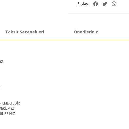
Paylaş:
Taksit Seçenekleri
Önerileriniz
İZ.
)
RİLMEKTEDİR
DERİLMEZ
İLİRSİNİZ