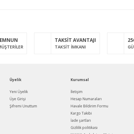
iğer konularda yetersiz gördüğünüz noktaları öneri formunu kullanarak taraf
Bu ürüne ilk yorumu siz yapın!
MEMNUN
TAKSİT AVANTAJI
25
Yorum Yaz
ÜŞTERİLER
TAKSİT İMKANI
GÜ
Üyelik
Kurumsal
Yeni Üyelik
İletişim
Üye Girişi
Hesap Numaraları
Şifremi Unuttum
Havale Bildirim Formu
Gönder
Kargo Takibi
İade şartları
Gizlilik politikası