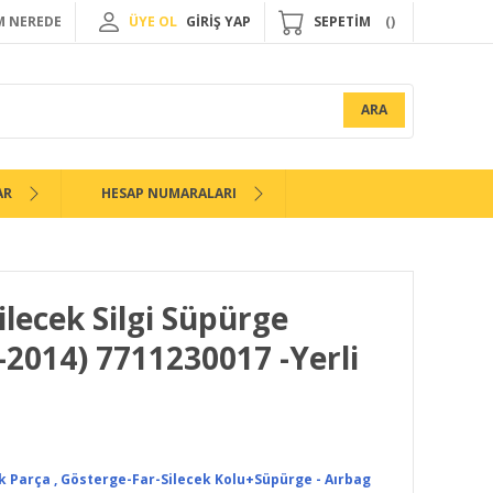
 NEREDE
ÜYE OL
GİRİŞ YAP
SEPETİM
ARA
AR
HESAP NUMARALARI
ilecek Silgi Süpürge
-2014) 7711230017 -Yerli
k Parça
,
Gösterge-Far-Silecek Kolu+Süpürge - Aırbag