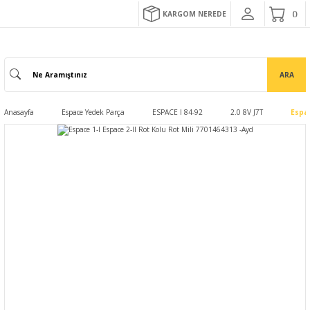
KARGOM NEREDE
ARA
Anasayfa
Espace Yedek Parça
ESPACE I 84-92
2.0 8V J7T
Espac