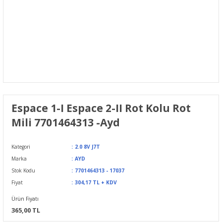
Espace 1-I Espace 2-II Rot Kolu Rot
Mili 7701464313 -Ayd
Kategori
2.0 8V J7T
Marka
AYD
Stok Kodu
7701464313 - 17037
Fiyat
304,17 TL + KDV
Ürün Fiyatı
365,00 TL