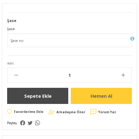
Şase
Şase
Adet:
Sepete Ekle
Hemen Al
Arkadaşına Öner
Yorum Yaz
Paylaş: