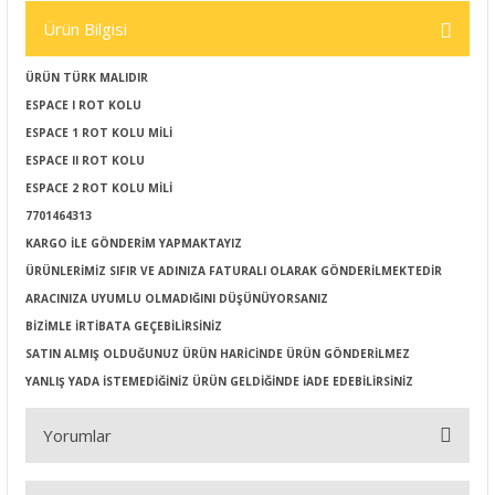
Ürün Bilgisi
ÜRÜN TÜRK MALIDIR
ESPACE I ROT KOLU
ESPACE 1 ROT KOLU MİLİ
ESPACE II ROT KOLU
ESPACE 2 ROT KOLU MİLİ
7701464313
KARGO İLE GÖNDERİM YAPMAKTAYIZ
ÜRÜNLERİMİZ SIFIR VE ADINIZA FATURALI OLARAK GÖNDERİLMEKTEDİR
ARACINIZA UYUMLU OLMADIĞINI DÜŞÜNÜYORSANIZ
BİZİMLE İRTİBATA GEÇEBİLİRSİNİZ
SATIN ALMIŞ OLDUĞUNUZ ÜRÜN HARİCİNDE ÜRÜN GÖNDERİLMEZ
YANLIŞ YADA İSTEMEDİĞİNİZ ÜRÜN GELDİĞİNDE İADE EDEBİLİRSİNİZ
Yorumlar