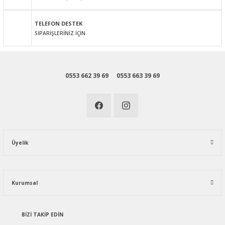
Gönder
TELEFON DESTEK
SİPARİŞLERİNİZ İÇİN
0553 662 39 69
0553 663 39 69
Üyelik
Kurumsal
BİZİ TAKİP EDİN