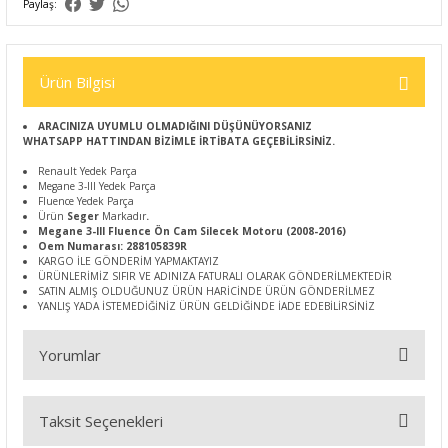
Paylaş:
Ürün Bilgisi
ARACINIZA UYUMLU OLMADIĞINI DÜŞÜNÜYORSANIZ
WHATSAPP HATTINDAN BİZİMLE İRTİBATA GEÇEBİLİRSİNİZ.
Renault Yedek Parça
Megane 3-III Yedek Parça
Fluence Yedek Parça
Ürün
Seger
Markadır
.
Megane 3-III Fluence Ön Cam Silecek Motoru (2008-2016)
Oem Numarası: 288105839R
KARGO İLE GÖNDERİM YAPMAKTAYIZ
ÜRÜNLERİMİZ SIFIR VE ADINIZA FATURALI OLARAK GÖNDERİLMEKTEDİR
SATIN ALMIŞ OLDUĞUNUZ ÜRÜN HARİCİNDE ÜRÜN GÖNDERİLMEZ
YANLIŞ YADA İSTEMEDİĞİNİZ ÜRÜN GELDİĞİNDE İADE EDEBİLİRSİNİZ
Yorumlar
Taksit Seçenekleri
Bu ürüne ilk yorumu siz yapın!