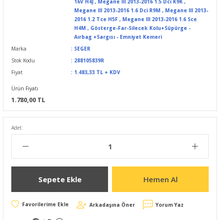
16V H4J
,
Megane III 2013-2016 1.5 Dci K9K
,
Megane III 2013-2016 1.6 Dci R9M
,
Megane III 2013-
2016 1.2 Tce H5F
,
Megane III 2013-2016 1.6 Sce
H4M
,
Gösterge-Far-Silecek Kolu+Süpürge -
Aırbag +Sargısı - Emniyet Kemeri
Marka
SEGER
Stok Kodu
288105839R
Fiyat
1.483,33 TL + KDV
Ürün Fiyatı
1.780,00 TL
Adet:
Sepete Ekle
Hemen Al
Arkadaşına Öner
Yorum Yaz