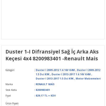
Duster 1-I Difransiyel Sağ İç Arka Aks
Keçesi 4x4 8200983401 -Renault Mais
Kategori
Duster I 2009-2012 1.6 16V K4M
,
Duster I 2009-2012
1.5 Dci K9K
,
Duster I 2013-2017 1.6 16V K4M
,
Duster I 2013-2017 1.5 Dci K9K
,
Motor Malzemeleri
Marka
RENAULT MAİS
Stok Kodu
8200983401
Fiyat
829,17 TL + KDV
Ürün Fiyatı