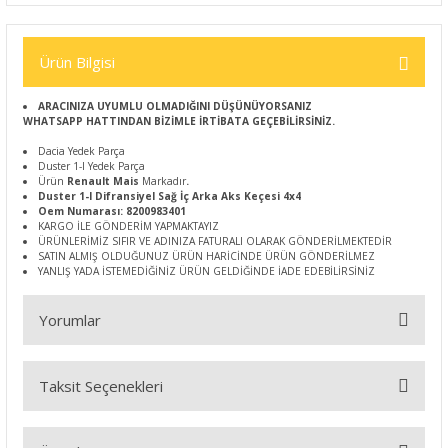
Ürün Bilgisi
ARACINIZA UYUMLU OLMADIĞINI DÜŞÜNÜYORSANIZ
WHATSAPP HATTINDAN BİZİMLE İRTİBATA GEÇEBİLİRSİNİZ.
Dacia Yedek Parça
Duster 1-I Yedek Parça
Ürün
Renault Mais
Markadır
.
Duster 1-I Difransiyel Sağ İç Arka Aks Keçesi 4x4
Oem Numarası: 8200983401
KARGO İLE GÖNDERİM YAPMAKTAYIZ
ÜRÜNLERİMİZ SIFIR VE ADINIZA FATURALI OLARAK GÖNDERİLMEKTEDİR
SATIN ALMIŞ OLDUĞUNUZ ÜRÜN HARİCİNDE ÜRÜN GÖNDERİLMEZ
YANLIŞ YADA İSTEMEDİĞİNİZ ÜRÜN GELDİĞİNDE İADE EDEBİLİRSİNİZ
Yorumlar
Taksit Seçenekleri
Bu ürüne ilk yorumu siz yapın!