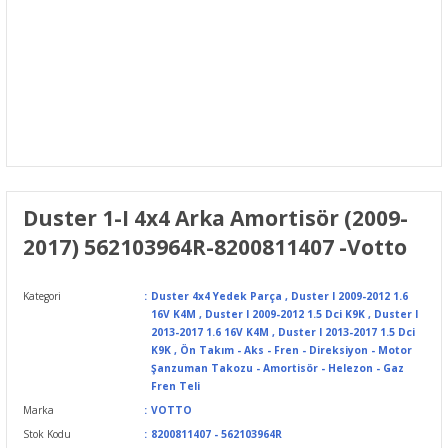
Duster 1-I 4x4 Arka Amortisör (2009-
2017) 562103964R-8200811407 -Votto
Kategori
Duster 4x4 Yedek Parça
,
Duster I 2009-2012 1.6
16V K4M
,
Duster I 2009-2012 1.5 Dci K9K
,
Duster I
2013-2017 1.6 16V K4M
,
Duster I 2013-2017 1.5 Dci
K9K
,
Ön Takım - Aks - Fren - Direksiyon - Motor
Şanzuman Takozu - Amortisör - Helezon - Gaz
Fren Teli
Marka
VOTTO
Stok Kodu
8200811407 - 562103964R