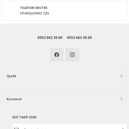
Gönder
TELEFON DESTEK
SİPARİŞLERİNİZ İÇİN
0553 662 39 69
0553 663 39 69
Üyelik
Kurumsal
BİZİ TAKİP EDİN