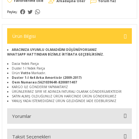
Arkadaşına Öner
Yorum Yaz
Paylaş:
Ürün Bilgisi
ARACINIZA UYUMLU OLMADIĞINI DÜŞÜNÜYORSANIZ
WHATSAPP HATTINDAN BİZİMLE İRTİBATA GEÇEBİLİRSİNİZ.
Dacia Yedek Parça
Duster 1-I Yedek Parça
Ürün
Votto
Markadır
.
Duster 1-I 4x4 Arka Amortisör (2009-2017)
Oem Numarası:562103964R-8200811407
KARGO İLE GÖNDERİM YAPMAKTAYIZ
ÜRÜNLERİMİZ SIFIR VE ADINIZA FATURALI OLARAK GÖNDERİLMEKTEDİR
SATIN ALMIŞ OLDUĞUNUZ ÜRÜN HARİCİNDE ÜRÜN GÖNDERİLMEZ
YANLIŞ YADA İSTEMEDİĞİNİZ ÜRÜN GELDİĞİNDE İADE EDEBİLİRSİNİZ
Yorumlar
Taksit Seçenekleri