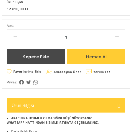
Ürün Fiyatı
12.650,00 TL
Adet:
Sepete Ekle
Hemen Al
Arkadaşına Öner
Yorum Yaz
Paylaş:
Ürün Bilgisi
ARACINIZA UYUMLU OLMADIĞINI DÜŞÜNÜYORSANIZ
WHATSAPP HATTINDAN BİZİMLE İRTİBATA GEÇEBİLİRSİNİZ.
Dacia Yedek Parça