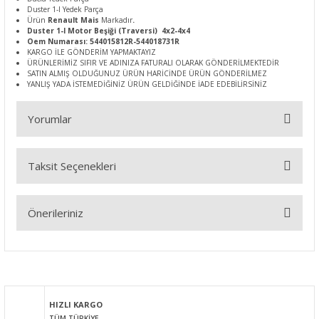
Duster 1-I Yedek Parça
Ürün
Renault Mais
Markadır
.
Duster 1-I Motor Beşiği (Traversi) 4x2-4x4
Oem Numarası: 544015812R-544018731R
KARGO İLE GÖNDERİM YAPMAKTAYIZ
ÜRÜNLERİMİZ SIFIR VE ADINIZA FATURALI OLARAK GÖNDERİLMEKTEDİR
SATIN ALMIŞ OLDUĞUNUZ ÜRÜN HARİCİNDE ÜRÜN GÖNDERİLMEZ
YANLIŞ YADA İSTEMEDİĞİNİZ ÜRÜN GELDİĞİNDE İADE EDEBİLİRSİNİZ
Yorumlar
Taksit Seçenekleri
Bu ürüne ilk yorumu siz yapın!
Önerileriniz
Yorum Yaz
Bu ürünün fiyat bilgisi, resim, ürün açıklamalarında ve diğer
konularda yetersiz gördüğünüz noktaları öneri formunu
kullanarak tarafımıza iletebilirsiniz.
Görüş ve önerileriniz için teşekkür ederiz.
HIZLI KARGO
TÜM TÜRKİYE