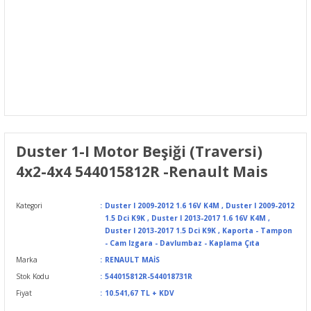
Duster 1-I Motor Beşiği (Traversi)
4x2-4x4 544015812R -Renault Mais
Kategori
Duster I 2009-2012 1.6 16V K4M
,
Duster I 2009-2012
1.5 Dci K9K
,
Duster I 2013-2017 1.6 16V K4M
,
Duster I 2013-2017 1.5 Dci K9K
,
Kaporta - Tampon
- Cam Izgara - Davlumbaz - Kaplama Çıta
Marka
RENAULT MAİS
Stok Kodu
544015812R-544018731R
Fiyat
10.541,67 TL + KDV