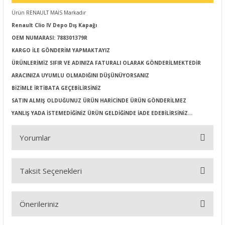
Ürün RENAULT MAİS Markadır
Renault Clio IV Depo Dış Kapağı
OEM NUMARASI: 788301379R
KARGO İLE GÖNDERİM YAPMAKTAYIZ
ÜRÜNLERİMİZ SIFIR VE ADINIZA FATURALI OLARAK GÖNDERİLMEKTEDİR
ARACINIZA UYUMLU OLMADIĞINI DÜŞÜNÜYORSANIZ
BİZİMLE İRTİBATA GEÇEBİLİRSİNİZ
SATIN ALMIŞ OLDUĞUNUZ ÜRÜN HARİCİNDE ÜRÜN GÖNDERİLMEZ
YANLIŞ YADA İSTEMEDİĞİNİZ ÜRÜN GELDİĞİNDE İADE EDEBİLİRSİNİZ...
Yorumlar
Taksit Seçenekleri
Bu ürüne ilk yorumu siz yapın!
Önerileriniz
Yorum Yaz