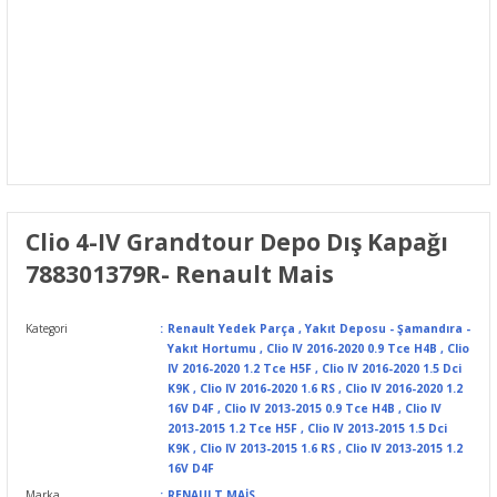
Clio 4-IV Grandtour Depo Dış Kapağı
788301379R- Renault Mais
Kategori
Renault Yedek Parça
,
Yakıt Deposu - Şamandıra -
Yakıt Hortumu
,
Clio IV 2016-2020 0.9 Tce H4B
,
Clio
IV 2016-2020 1.2 Tce H5F
,
Clio IV 2016-2020 1.5 Dci
K9K
,
Clio IV 2016-2020 1.6 RS
,
Clio IV 2016-2020 1.2
16V D4F
,
Clio IV 2013-2015 0.9 Tce H4B
,
Clio IV
2013-2015 1.2 Tce H5F
,
Clio IV 2013-2015 1.5 Dci
K9K
,
Clio IV 2013-2015 1.6 RS
,
Clio IV 2013-2015 1.2
16V D4F
Marka
RENAULT MAİS