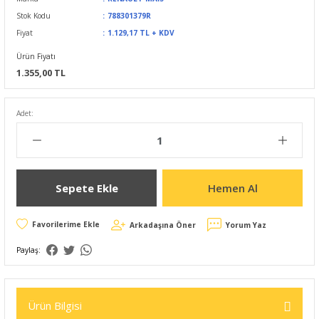
Stok Kodu
788301379R
Fiyat
1.129,17 TL + KDV
Ürün Fiyatı
1.355,00 TL
Adet:
Sepete Ekle
Hemen Al
Arkadaşına Öner
Yorum Yaz
Paylaş:
Ürün Bilgisi