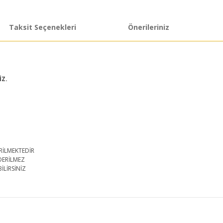
Taksit Seçenekleri
Önerileriniz
İZ.
RİLMEKTEDİR
DERİLMEZ
İLİRSİNİZ
iğer konularda yetersiz gördüğünüz noktaları öneri formunu kullanarak taraf
Bu ürüne ilk yorumu siz yapın!