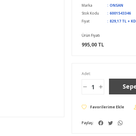
Marka
ONSAN
Stok Kodu
6001543346
Fiyat
829,17 TL + K
Ürün Fiyatı
995,00 TL
Adet:
Sepe
Paylaş: