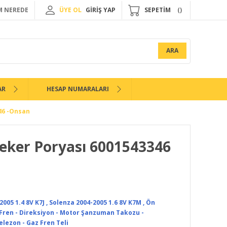
 NEREDE
ÜYE OL
GİRİŞ YAP
SEPETİM
ARA
AR
HESAP NUMARALARI
46 -Onsan
eker Poryası 6001543346
2005 1.4 8V K7J
,
Solenza 2004-2005 1.6 8V K7M
,
Ön
 Fren - Direksiyon - Motor Şanzuman Takozu -
elezon - Gaz Fren Teli