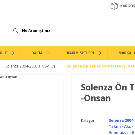
KARGOM
ULT
DACIA
BAKIM SETLERİ
MARKAL
Solenza 2004-2005 1.4 8V K7J
Solenza Ön Teker Poryası 60015433
Solenza Ön T
-Onsan
Kategori
Solenza 2004-
Takım - Aks -
Amortisör - H