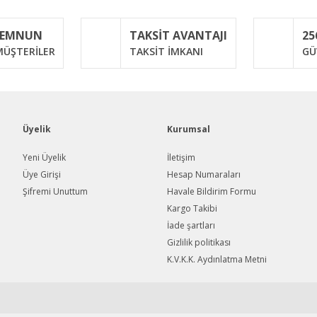
MEMNUN
TAKSİT AVANTAJI
25
Yorum Yaz
ÜŞTERİLER
TAKSİT İMKANI
GÜ
Üyelik
Kurumsal
Yeni Üyelik
İletişim
Üye Girişi
Hesap Numaraları
Şifremi Unuttum
Havale Bildirim Formu
Gönder
Kargo Takibi
İade şartları
Gizlilik politikası
K.V.K.K. Aydınlatma Metni