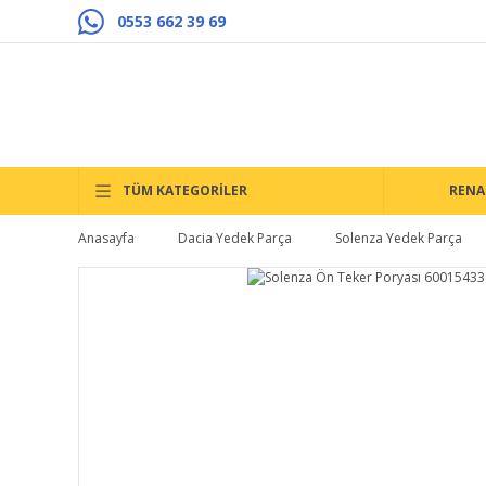
0553 662 39 69
TÜM KATEGORİLER
RENA
Anasayfa
Dacia Yedek Parça
Solenza Yedek Parça