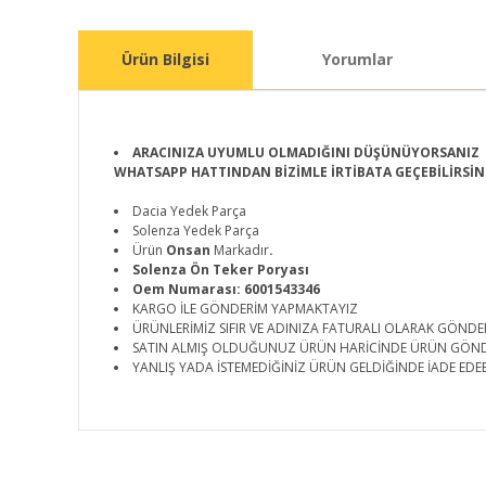
Ürün Bilgisi
Yorumlar
ARACINIZA UYUMLU OLMADIĞINI DÜŞÜNÜYORSANIZ
WHATSAPP HATTINDAN BİZİMLE İRTİBATA GEÇEBİLİRSİN
Dacia Yedek Parça
Solenza Yedek Parça
Ürün
Onsan
Markadır
.
Solenza Ön Teker Poryası
Oem Numarası: 6001543346
KARGO İLE GÖNDERİM YAPMAKTAYIZ
ÜRÜNLERİMİZ SIFIR VE ADINIZA FATURALI OLARAK GÖNDE
SATIN ALMIŞ OLDUĞUNUZ ÜRÜN HARİCİNDE ÜRÜN GÖN
YANLIŞ YADA İSTEMEDİĞİNİZ ÜRÜN GELDİĞİNDE İADE EDEB
Bu ürünün fiyat bilgisi, resim, ürün açıklamalarında ve d
Görüş ve önerileriniz için teşekkür ederiz.