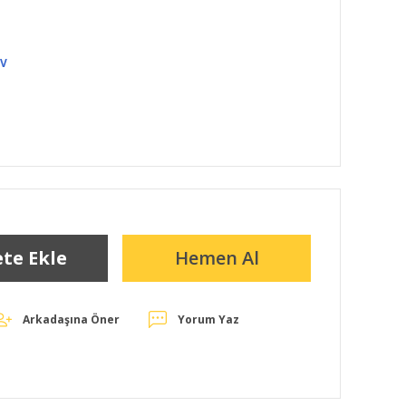
DV
te Ekle
Hemen Al
Arkadaşına Öner
Yorum Yaz