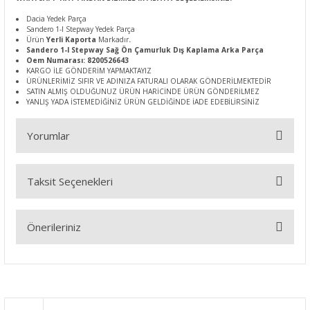
Dacia Yedek Parça
Sandero 1-I Stepway Yedek Parça
Ürün
Yerli Kaporta
Markadır
.
Sandero 1-I Stepway Sağ Ön Çamurluk Dış Kaplama Arka Parça
Oem Numarası: 8200526643
KARGO İLE GÖNDERİM YAPMAKTAYIZ
ÜRÜNLERİMİZ SIFIR VE ADINIZA FATURALI OLARAK GÖNDERİLMEKTEDİR
SATIN ALMIŞ OLDUĞUNUZ ÜRÜN HARİCİNDE ÜRÜN GÖNDERİLMEZ
YANLIŞ YADA İSTEMEDİĞİNİZ ÜRÜN GELDİĞİNDE İADE EDEBİLİRSİNİZ
Yorumlar
Taksit Seçenekleri
Bu ürüne ilk yorumu siz yapın!
Önerileriniz
Yorum Yaz
Bu ürünün fiyat bilgisi, resim, ürün açıklamalarında ve diğer
konularda yetersiz gördüğünüz noktaları öneri formunu
kullanarak tarafımıza iletebilirsiniz.
Görüş ve önerileriniz için teşekkür ederiz.