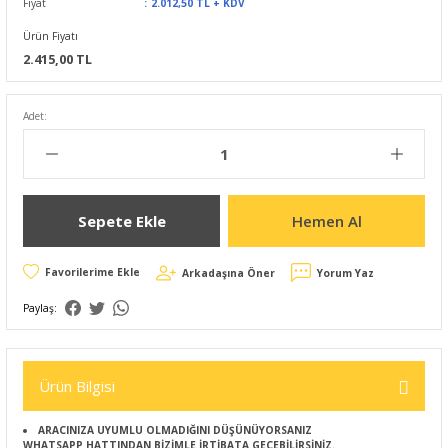
Fiyat
2.012,50 TL + KDV
Ürün Fiyatı
2.415,00 TL
Adet:
Sepete Ekle
Hemen Al
Arkadaşına Öner
Yorum Yaz
Paylaş:
Ürün Bilgisi
ARACINIZA UYUMLU OLMADIĞINI DÜŞÜNÜYORSANIZ
WHATSAPP HATTINDAN BİZİMLE İRTİBATA GEÇEBİLİRSİNİZ.