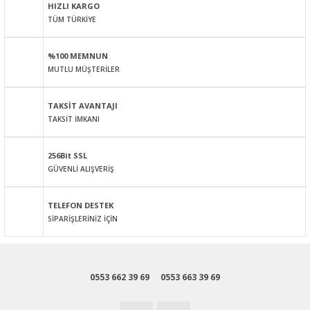
HIZLI KARGO
TÜM TÜRKİYE
Ürün resmi kalitesiz, bozuk veya görüntülenemiyor.
Ürün açıklamasında eksik bilgiler bulunuyor.
%100 MEMNUN
Ürün bilgilerinde hatalar bulunuyor.
MUTLU MÜŞTERİLER
Ürün fiyatı diğer sitelerden daha pahalı.
Bu ürüne benzer farklı alternatifler olmalı.
TAKSİT AVANTAJI
TAKSİT İMKANI
256Bit SSL
GÜVENLİ ALIŞVERİŞ
Gönder
TELEFON DESTEK
SİPARİŞLERİNİZ İÇİN
0553 662 39 69
0553 663 39 69