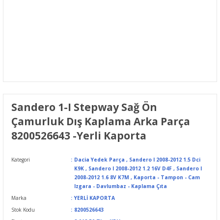
Sandero 1-I Stepway Sağ Ön
Çamurluk Dış Kaplama Arka Parça
8200526643 -Yerli Kaporta
Kategori
Dacia Yedek Parça
,
Sandero I 2008-2012 1.5 Dci
K9K
,
Sandero I 2008-2012 1.2 16V D4F
,
Sandero I
2008-2012 1.6 8V K7M
,
Kaporta - Tampon - Cam
Izgara - Davlumbaz - Kaplama Çıta
Marka
YERLİ KAPORTA
Stok Kodu
8200526643