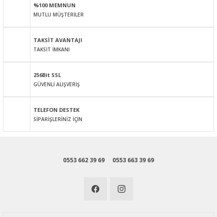
%100 MEMNUN
Ürün bilgilerinde hatalar bulunuyor.
MUTLU MÜŞTERİLER
Ürün fiyatı diğer sitelerden daha pahalı.
Bu ürüne benzer farklı alternatifler olmalı.
TAKSİT AVANTAJI
TAKSİT İMKANI
256Bit SSL
GÜVENLİ ALIŞVERİŞ
Gönder
TELEFON DESTEK
SİPARİŞLERİNİZ İÇİN
0553 662 39 69
0553 663 39 69