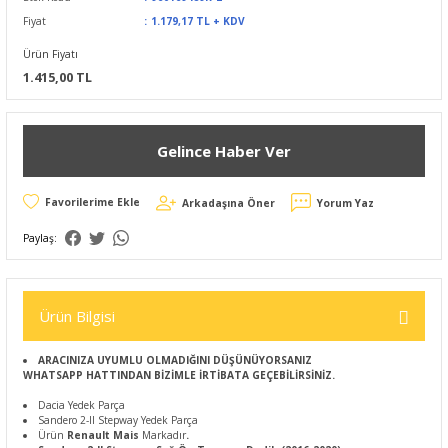
Fiyat
1.179,17 TL + KDV
Ürün Fiyatı
1.415,00 TL
Gelince Haber Ver
Arkadaşına Öner
Yorum Yaz
Paylaş:
Ürün Bilgisi
ARACINIZA UYUMLU OLMADIĞINI DÜŞÜNÜYORSANIZ
WHATSAPP HATTINDAN BİZİMLE İRTİBATA GEÇEBİLİRSİNİZ.
Dacia Yedek Parça
Sandero 2-II Stepway Yedek Parça
Ürün
Renault Mais
Markadır
.