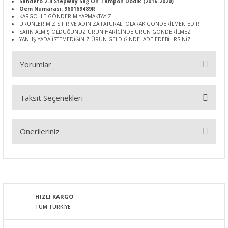
Sandero 2-II Stepway Sağ Ön Tampon Dodik (2016-2020)
Oem Numarası: 960169489R
KARGO İLE GÖNDERİM YAPMAKTAYIZ
ÜRÜNLERİMİZ SIFIR VE ADINIZA FATURALI OLARAK GÖNDERİLMEKTEDİR
SATIN ALMIŞ OLDUĞUNUZ ÜRÜN HARİCİNDE ÜRÜN GÖNDERİLMEZ
YANLIŞ YADA İSTEMEDİĞİNİZ ÜRÜN GELDİĞİNDE İADE EDEBİLİRSİNİZ
Yorumlar
Taksit Seçenekleri
Bu ürüne ilk yorumu siz yapın!
Önerileriniz
Yorum Yaz
Bu ürünün fiyat bilgisi, resim, ürün açıklamalarında ve diğer
konularda yetersiz gördüğünüz noktaları öneri formunu
kullanarak tarafımıza iletebilirsiniz.
Görüş ve önerileriniz için teşekkür ederiz.
HIZLI KARGO
TÜM TÜRKİYE
Ürün resmi kalitesiz, bozuk veya görüntülenemiyor.
Ürün açıklamasında eksik bilgiler bulunuyor.