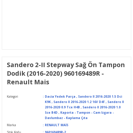
Sandero 2-II Stepway Sağ Ön Tampon
Dodik (2016-2020) 960169489R -
Renault Mais
Kategori
Dacia Yedek Parça
,
Sandero II 2016-2020 1.5 Dci
K9K
,
Sandero II 2016-2020 1.2 16V D4F
,
Sandero II
2016-2020 0.9 Tce H4B
,
Sandero II 2016-2020 1.0
Sce B4D
,
Kaporta - Tampon - Cam Izgara -
Davlumbaz - Kaplama Çıta
Marka
RENAULT MAİS
Stok Kodu
960169489R-2