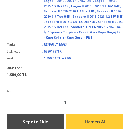
Logan II 2016 - 2020 1.2 16V D4F
,
Logan II 2013 -
2015 1.5 Dci K9K
,
Logan II 2013 - 2015 1.2 16V D4F
,
Sandero II 2016-2020 1.0 Sce B4D
,
Sandero II 2016-
2020 0.9 Tce H4B
,
Sandero II 2016-2020 1.2 16V D4F
,
Sandero II 2016-2020 1.5 Dci K9K
,
Sandero II 2013-
2015 1.5 Dci K9K
,
Sandero II 2013-2015 1.2 16V D4F
,
İç Döşeme - Torpido - Cam Kriko - Kapı+Bagaj Kilit
- Kapı Kolları - Kapı Gergi - Fitil
Marka
RENAULT MAİS
Stok Kodu
656017676R
Fiyat
1.650,00 TL + KDV
Ürün Fiyatı
1.980,00 TL
Adet:
Sepete Ekle
Hemen Al