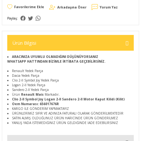
Arkadaşına Öner
Yorum Yaz
Paylaş:
Ürün Bilgisi
ARACINIZA UYUMLU OLMADIĞINI DÜŞÜNÜYORSANIZ
WHATSAPP HATTINDAN BİZİMLE İRTİBATA GEÇEBİLİRSİNİZ.
Renault Yedek Parça
Dacia Yedek Parça
Clio 2-II Symbol Joy Yedek Parça
Logan 2-II Yedek Parça
Sandero 2-II Yedek Parça
Ürün
Renault Mais
Markadır
.
Clio 2-II Symbol Joy Logan 2-II Sandero 2-II Motor Kaput Kilidi (Kilit)
Oem Numarası: 656017676R
KARGO İLE GÖNDERİM YAPMAKTAYIZ
ÜRÜNLERİMİZ SIFIR VE ADINIZA FATURALI OLARAK GÖNDERİLMEKTEDİR
SATIN ALMIŞ OLDUĞUNUZ ÜRÜN HARİCİNDE ÜRÜN GÖNDERİLMEZ
YANLIŞ YADA İSTEMEDİĞİNİZ ÜRÜN GELDİĞİNDE İADE EDEBİLİRSİNİZ