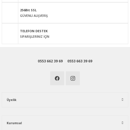
256Bit SSL
GÜVENLİ ALIŞVERİŞ
Gönder
TELEFON DESTEK
SİPARİŞLERİNİZ İÇİN
0553 662 39 69
0553 663 39 69
Üyelik
Kurumsal