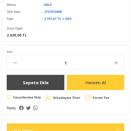
Marka
KALE
Stok Kodu
272101366R
Fiyat
2.191,67 TL + KDV
Ürün Fiyatı
2.630,00 TL
Adet:
Sepete Ekle
Hemen Al
Arkadaşına Öner
Yorum Yaz
Paylaş:
Ürün Bilgisi