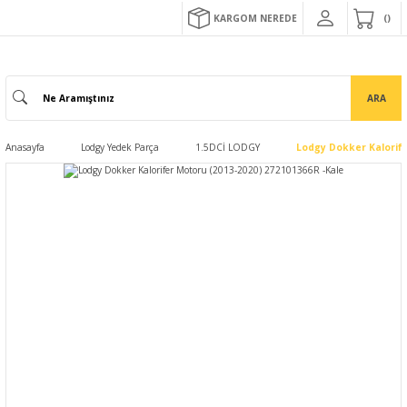
KARGOM NEREDE
ARA
Anasayfa
Lodgy Yedek Parça
1.5DCİ LODGY
Lodgy Dokker Kalorife