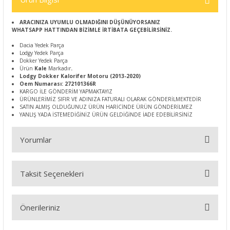
ARACINIZA UYUMLU OLMADIĞINI DÜŞÜNÜYORSANIZ
WHATSAPP HATTINDAN BİZİMLE İRTİBATA GEÇEBİLİRSİNİZ.
Dacia Yedek Parça
Lodgy Yedek Parça
Dokker Yedek Parça
Ürün
Kale
Markadır
.
Lodgy Dokker Kalorifer Motoru (2013-2020)
Oem Numarası: 272101366R
KARGO İLE GÖNDERİM YAPMAKTAYIZ
ÜRÜNLERİMİZ SIFIR VE ADINIZA FATURALI OLARAK GÖNDERİLMEKTEDİR
SATIN ALMIŞ OLDUĞUNUZ ÜRÜN HARİCİNDE ÜRÜN GÖNDERİLMEZ
YANLIŞ YADA İSTEMEDİĞİNİZ ÜRÜN GELDİĞİNDE İADE EDEBİLİRSİNİZ
Yorumlar
Taksit Seçenekleri
Bu ürüne ilk yorumu siz yapın!
Önerileriniz
Yorum Yaz