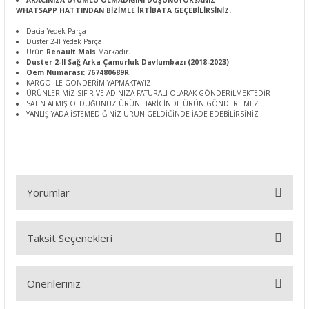
ARACINIZA UYUMLU OLMADIĞINI DÜŞÜNÜYORSANIZ
WHATSAPP HATTINDAN BİZİMLE İRTİBATA GEÇEBİLİRSİNİZ.
Dacia Yedek Parça
Duster 2-II Yedek Parça
Ürün
Renault Mais
Markadır
.
Duster 2-II Sağ Arka Çamurluk Davlumbazı (2018-2023)
Oem Numarası: 767480689R
KARGO İLE GÖNDERİM YAPMAKTAYIZ
ÜRÜNLERİMİZ SIFIR VE ADINIZA FATURALI OLARAK GÖNDERİLMEKTEDİR
SATIN ALMIŞ OLDUĞUNUZ ÜRÜN HARİCİNDE ÜRÜN GÖNDERİLMEZ
YANLIŞ YADA İSTEMEDİĞİNİZ ÜRÜN GELDİĞİNDE İADE EDEBİLİRSİNİZ
Yorumlar
Taksit Seçenekleri
Bu ürüne ilk yorumu siz yapın!
Önerileriniz
Yorum Yaz