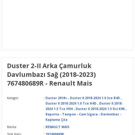
Duster 2-II Arka Çamurluk
Davlumbazı Sağ (2018-2023)
767480689R - Renault Mais
Kategori
Duster 2018=
,
Duster II 2018-2024 1.0 Sce B4D
,
Duster II 2018-2024 1.0 Tce H4D
,
Duster II 2018-
2024 1.3 Tce H5H
,
Duster II 2018-2024 1.5 Dci K9K
,
Kaporta - Tampon - Cam Izgara - Davlumbaz -
Kaplama Çıta
Marka
RENAULT MAİS
Stok Kodu
767480689R