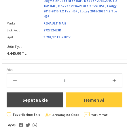
Düğmeler - Rezistanslar
,
Dokker 2013-2015 1.2
16V D4F
,
Dokker 2016-2020 1.2 Tce H5F
,
Lodgy
2013-2015 1.2 Tce H5F
,
Lodgy 2016-2020 1.2 Tce
H5F
Marka
RENAULT MAİS
Stok Kodu
272762453R
Fiyat
3.704,17 TL + KDV
Ürün Fiyatı
4.445,00 TL
Adet:
Sepete Ekle
Hemen Al
Arkadaşına Öner
Yorum Yaz
Paylaş: