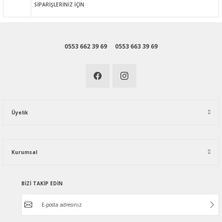
SİPARİŞLERİNİZ İÇİN
0553 662 39 69
0553 663 39 69
Üyelik
Kurumsal
BİZİ TAKİP EDİN