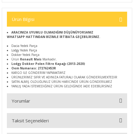
Ürün Bilgisi
ARACINIZA UYUMLU OLMADIĞINI DÜŞÜNÜYORSANIZ
WHATSAPP HATTINDAN BİZİMLE İRTİBATA GEÇEBİLİRSİNİZ.
Dacia Yedek Parça
Lodgy Yedek Parça
Dokker Yedek Parça
Ürün
Renault Mais
Markadır
.
Lodgy Dokker Polen Filtre Kapağı (2013-2020)
Oem Numarası: 272762453R
KARGO İLE GÖNDERİM YAPMAKTAYIZ
ÜRÜNLERİMİZ SIFIR VE ADINIZA FATURALI OLARAK GÖNDERİLMEKTEDİR
SATIN ALMIŞ OLDUĞUNUZ ÜRÜN HARİCİNDE ÜRÜN GÖNDERİLMEZ
YANLIŞ YADA İSTEMEDİĞİNİZ ÜRÜN GELDİĞİNDE İADE EDEBİLİRSİNİZ
Yorumlar
Taksit Seçenekleri
Bu ürüne ilk yorumu siz yapın!