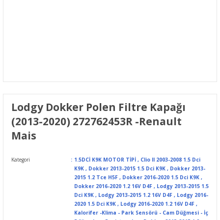
Lodgy Dokker Polen Filtre Kapağı
(2013-2020) 272762453R -Renault
Mais
Kategori
1.5DCİ K9K MOTOR TİPİ
,
Clio II 2003-2008 1.5 Dci
K9K
,
Dokker 2013-2015 1.5 Dci K9K
,
Dokker 2013-
2015 1.2 Tce H5F
,
Dokker 2016-2020 1.5 Dci K9K
,
Dokker 2016-2020 1.2 16V D4F
,
Lodgy 2013-2015 1.5
Dci K9K
,
Lodgy 2013-2015 1.2 16V D4F
,
Lodgy 2016-
2020 1.5 Dci K9K
,
Lodgy 2016-2020 1.2 16V D4F
,
Kalorifer -Klima - Park Sensörü - Cam Düğmesi - İç