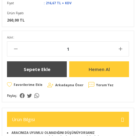
Fiyat
216,67 TL + KDV
Ürün Fiyatı
260,00 TL
Adet:
Sepete Ekle
Hemen Al
Arkadaşına Öner
Yorum Yaz
Paylaş:
Ürün Bilgisi
ARACINIZA UYUMLU OLMADIĞINI DÜŞÜNÜYORSANIZ