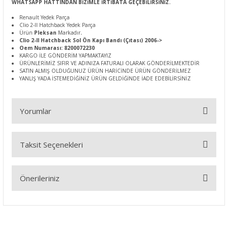
WHATSAPP HATTINDAN BİZİMLE İRTİBATA GEÇEBİLİRSİNİZ.
Renault Yedek Parça
Clio 2-II Hatchback Yedek Parça
Ürün
Pleksan
Markadır
.
Clio 2-II Hatchback Sol Ön Kapı Bandı (Çıtası) 2006->
Oem Numarası: 8200072230
KARGO İLE GÖNDERİM YAPMAKTAYIZ
ÜRÜNLERİMİZ SIFIR VE ADINIZA FATURALI OLARAK GÖNDERİLMEKTEDİR
SATIN ALMIŞ OLDUĞUNUZ ÜRÜN HARİCİNDE ÜRÜN GÖNDERİLMEZ
YANLIŞ YADA İSTEMEDİĞİNİZ ÜRÜN GELDİĞİNDE İADE EDEBİLİRSİNİZ
Yorumlar
Taksit Seçenekleri
Bu ürüne ilk yorumu siz yapın!
Önerileriniz
Yorum Yaz
Bu ürünün fiyat bilgisi, resim, ürün açıklamalarında ve diğer
konularda yetersiz gördüğünüz noktaları öneri formunu
kullanarak tarafımıza iletebilirsiniz.