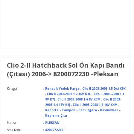
Clio 2-II Hatchback Sol Ön Kapı Bandı
(Çıtası) 2006-> 8200072230 -Pleksan
Kategori
Renault Yedek Parça
,
Clio II 2003-2008 1.5 Dci K9K
,
Clio II 2003-2008 1.2 16V D4F
,
Clio II 2003-2008 1.4
8V K7J
,
Clio II 2003-2008 1.6 8V K7M
,
Clio II 2003-
2008 1.4 16V K4J
,
Clio II 2003-2008 1.6 16V K4M
,
Kaporta - Tampon - Cam Izgara - Davlumbaz -
Kaplama Çıta
Marka
PLEKSAN
Stok Kodu
8200072230