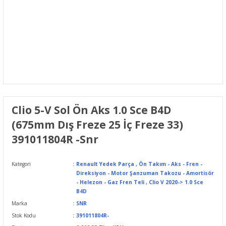
Clio 5-V Sol Ön Aks 1.0 Sce B4D
(675mm Dış Freze 25 İç Freze 33)
391011804R -Snr
Kategori
Renault Yedek Parça
,
Ön Takım - Aks - Fren -
Direksiyon - Motor Şanzuman Takozu - Amortisör
- Helezon - Gaz Fren Teli
,
Clio V 2020-> 1.0 Sce
B4D
Marka
SNR
Stok Kodu
391011804R-