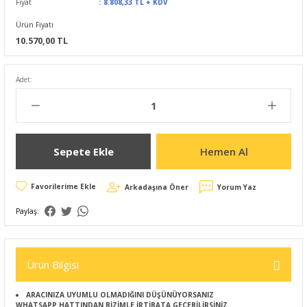
Fiyat
8.808,33 TL + KDV
Ürün Fiyatı
10.570,00 TL
Adet:
Sepete Ekle
Hemen Al
Arkadaşına Öner
Yorum Yaz
Paylaş:
Ürün Bilgisi
ARACINIZA UYUMLU OLMADIĞINI DÜŞÜNÜYORSANIZ
WHATSAPP HATTINDAN BİZİMLE İRTİBATA GEÇEBİLİRSİNİZ.