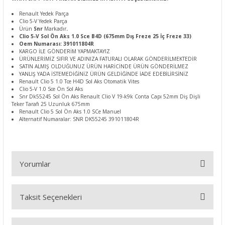
Renault Yedek Parça
Clio 5-V Yedek Parça
Ürün
Snr
Markadır
.
Clio 5-V Sol Ön Aks 1.0 Sce B4D (675mm Dış Freze 25 İç Freze 33)
Oem Numarası: 391011804R
KARGO İLE GÖNDERİM YAPMAKTAYIZ
ÜRÜNLERİMİZ SIFIR VE ADINIZA FATURALI OLARAK GÖNDERİLMEKTEDİR
SATIN ALMIŞ OLDUĞUNUZ ÜRÜN HARİCİNDE ÜRÜN GÖNDERİLMEZ
YANLIŞ YADA İSTEMEDİĞİNİZ ÜRÜN GELDİĞİNDE İADE EDEBİLİRSİNİZ
Renault Clio 5 1.0 Tce H4D Sol Aks Otomatik Vites
Clio 5-V 1.0 Sce Ön Sol Aks
Snr Dk55245 Sol Ön Aks Renault Clio V 19-k9k Conta Capı 52mm Diş Dişli
Teker Tarafı 25 Uzunluk 675mm
Renault Clio 5 Sol Ön Aks 1.0 SCe Manuel
Alternatif Numaralar: SNR DK55245 391011804R
Yorumlar
Taksit Seçenekleri
Bu ürüne ilk yorumu siz yapın!