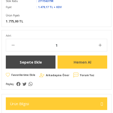
Stok Kodu
271156379R
Fiyat
1.479,17 TL + KDV
Ürün Fiyatı
1.775,00 TL
Adet:
Sepete Ekle
Hemen Al
Arkadaşına Öner
Yorum Yaz
Paylaş:
Ürün Bilgisi