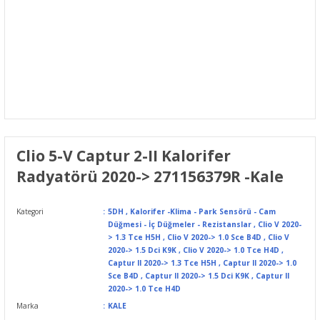
Clio 5-V Captur 2-II Kalorifer
Radyatörü 2020-> 271156379R -Kale
Kategori
5DH
,
Kalorifer -Klima - Park Sensörü - Cam
Düğmesi - İç Düğmeler - Rezistanslar
,
Clio V 2020-
> 1.3 Tce H5H
,
Clio V 2020-> 1.0 Sce B4D
,
Clio V
2020-> 1.5 Dci K9K
,
Clio V 2020-> 1.0 Tce H4D
,
Captur II 2020-> 1.3 Tce H5H
,
Captur II 2020-> 1.0
Sce B4D
,
Captur II 2020-> 1.5 Dci K9K
,
Captur II
2020-> 1.0 Tce H4D
Marka
KALE