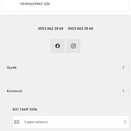
SİPARİŞLERİNİZ İÇİN
0553 662 39 69
0553 663 39 69
Üyelik
Kurumsal
BİZİ TAKİP EDİN