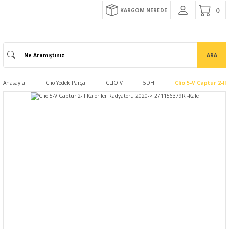
KARGOM NEREDE
ARA
Anasayfa
Clio Yedek Parça
CLIO V
5DH
Clio 5-V Captur 2-I