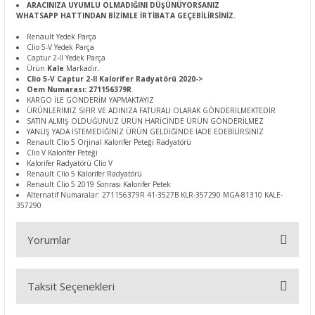
ARACINIZA UYUMLU OLMADIĞINI DÜŞÜNÜYORSANIZ
WHATSAPP HATTINDAN BİZİMLE İRTİBATA GEÇEBİLİRSİNİZ.
Renault Yedek Parça
Clio 5-V Yedek Parça
Captur 2-II Yedek Parça
Ürün
Kale
Markadır
.
Clio 5-V Captur 2-II Kalorifer Radyatörü 2020->
Oem Numarası: 271156379R
KARGO İLE GÖNDERİM YAPMAKTAYIZ
ÜRÜNLERİMİZ SIFIR VE ADINIZA FATURALI OLARAK GÖNDERİLMEKTEDİR
SATIN ALMIŞ OLDUĞUNUZ ÜRÜN HARİCİNDE ÜRÜN GÖNDERİLMEZ
YANLIŞ YADA İSTEMEDİĞİNİZ ÜRÜN GELDİĞİNDE İADE EDEBİLİRSİNİZ
Renault Clio 5 Orjinal Kalorifer Peteği Radyatörü
Clio V Kalorifer Peteği
Kalorifer Radyatörü Clio V
Renault Clio 5 Kalorifer Radyatörü
Renault Clio 5 2019 Sonrası Kalorifer Petek
Alternatif Numaralar: 271156379R 41-3527B KLR-357290 MGA-81310 KALE-
357290
Yorumlar
Taksit Seçenekleri
Bu ürüne ilk yorumu siz yapın!