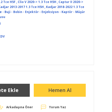
.2 Tce H5F
,
Clio V 2020-> 1.3 Tce H5H
,
Captur II 2020->
adjar 2013-2017 1.3 Tce H5H
,
Kadjar 2018-2022 1.3 Tce
 - Buji - Bobin - Enjektör - Enjeksiyon - Kaptör - Müşür
tusu
S
KDV
te Ekle
Hemen Al
Arkadaşına Öner
Yorum Yaz