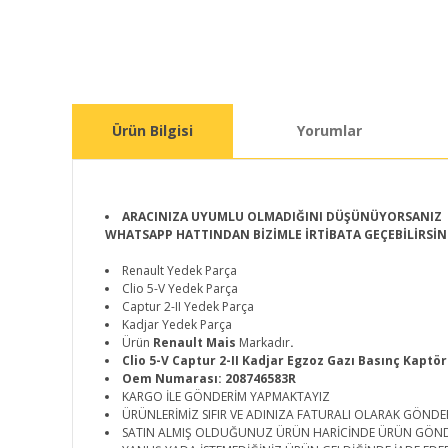
Ürün Bilgisi
Yorumlar
ARACINIZA UYUMLU OLMADIĞINI DÜŞÜNÜYORSANIZ
WHATSAPP HATTINDAN BİZİMLE İRTİBATA GEÇEBİLİRSİN
Renault Yedek Parça
Clio 5-V Yedek Parça
Captur 2-II Yedek Parça
Kadjar Yedek Parça
Ürün
Renault Mais
Markadır
.
Clio 5-V Captur 2-II Kadjar Egzoz Gazı Basınç Kaptö
Oem Numarası: 208746583R
KARGO İLE GÖNDERİM YAPMAKTAYIZ
ÜRÜNLERİMİZ SIFIR VE ADINIZA FATURALI OLARAK GÖNDE
SATIN ALMIŞ OLDUĞUNUZ ÜRÜN HARİCİNDE ÜRÜN GÖN