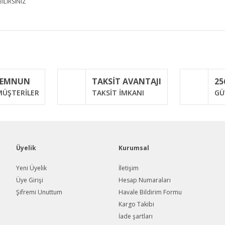
İLİRSİNİZ
iğer konularda yetersiz gördüğünüz noktaları öneri formunu kullanarak taraf
Bu ürüne ilk yorumu siz yapın!
MEMNUN
TAKSİT AVANTAJI
25
Yorum Yaz
ÜŞTERİLER
TAKSİT İMKANI
GÜ
Üyelik
Kurumsal
Yeni Üyelik
İletişim
Üye Girişi
Hesap Numaraları
Şifremi Unuttum
Havale Bildirim Formu
Gönder
Kargo Takibi
İade şartları