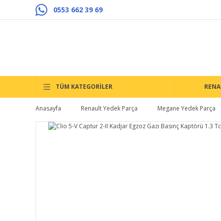
0553 662 39 69
TÜM KATEGORİLER
RENA
Anasayfa
Renault Yedek Parça
Megane Yedek Parça