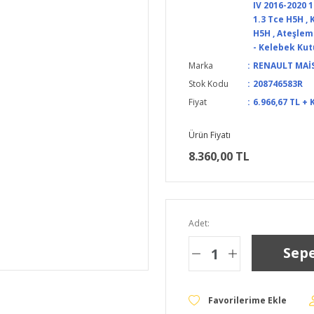
IV 2016-2020 1
1.3 Tce H5H
,
K
H5H
,
Ateşleme
- Kelebek Ku
Marka
RENAULT MAİ
Stok Kodu
208746583R
Fiyat
6.966,67 TL + 
Ürün Fiyatı
8.360,00 TL
Adet:
Sepe