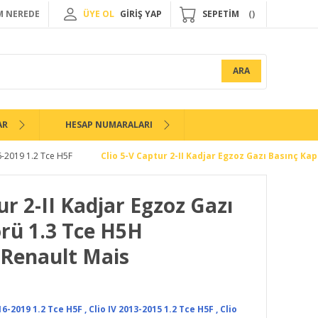
 NEREDE
ÜYE OL
GİRİŞ YAP
SEPETİM
ARA
AR
HESAP NUMARALARI
-2019 1.2 Tce H5F
Clio 5-V Captur 2-II Kadjar Egzoz Gazı Basınç Ka
ur 2-II Kadjar Egzoz Gazı
rü 1.3 Tce H5H
-Renault Mais
6-2019 1.2 Tce H5F
,
Clio IV 2013-2015 1.2 Tce H5F
,
Clio