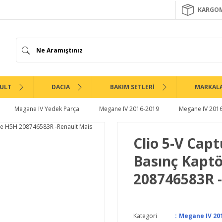
KARGOM
ULT
DACIA
BAKIM SETLERİ
MARKAL
Megane IV Yedek Parça
Megane IV 2016-2019
Megane IV 2016
Clio 5-V Capt
Basınç Kaptö
208746583R 
Kategori
Megane IV 201