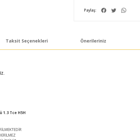
Paylaş:
Taksit Seçenekleri
Önerileriniz
İZ.
rü 1.3 Tce H5H
RİLMEKTEDİR
DERİLMEZ