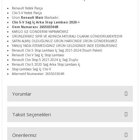
Renault Yedek Parça
Clio 5-V Yedek Parça
Ürün
Renault Mais
Markadır
.
Clio 5-V Sağ İç Arka Stop Lambası 2020->
Oem Numarası: 265503304R
KARGO İLE GÖNDERİM YAPMAKTAYIZ
ÜRÜNLERİMİZ SIFIR VE ADINIZA FATURALI OLARAK GÖNDERİLMEKTEDİR
SATIN ALMIŞ OLDUĞUNUZ ÜRÜN HARİCİNDE ÜRÜN GÖNDERİLMEZ
YANLIŞ YADA İSTEMEDİĞİNİZ ÜRÜN GELDİĞİNDE İADE EDEBİLİRSİNİZ
Renault Clio 5 Stop Lambası İç Sağ 2021-2024 (Touch Paket)
Renault Clio V Sağ İç Stop Lambası
Renault Clıo Stop 5 2021-2024 İç Sağ Duylu
Renault Clio 5 2020 Sağ Arka Stop Lambası İç
Stop Lambası Sağ İç Clio V
Alternatif Numaralar: 265503304R
Yorumlar
Taksit Seçenekleri
Bu ürüne ilk yorumu siz yapın!
Önerileriniz
Yorum Yaz