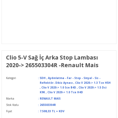
Clio 5-V Sağ İç Arka Stop Lambası
2020-> 265503304R -Renault Mais
Kategori
5DH
,
Aydınlatma - Far - Stop - Sinyal - Sis -
Reflektör- Dikiz Aynası
,
Clio V 2020-> 1.3 Tce H5H
,
Clio V 2020-> 1.0 Sce B4D
,
Clio V 2020-> 1.5 Dci
K9K
,
Clio V 2020-> 1.0 Tce H4D
Marka
RENAULT MAİS
Stok Kodu
265503304R
Fiyat
7.508,33 TL + KDV