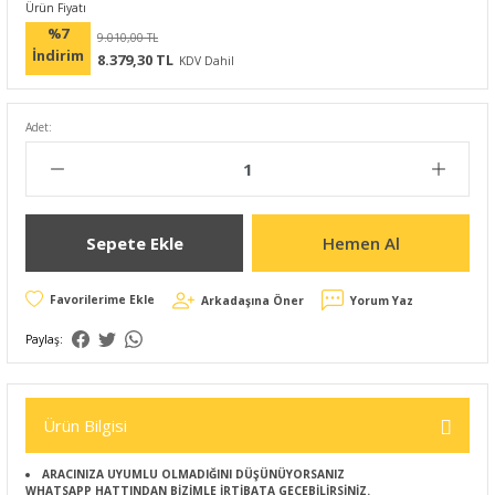
Ürün Fiyatı
%7
9.010,00 TL
İndirim
8.379,30 TL
KDV Dahil
Adet:
Sepete Ekle
Hemen Al
Arkadaşına Öner
Yorum Yaz
Paylaş:
Ürün Bilgisi
ARACINIZA UYUMLU OLMADIĞINI DÜŞÜNÜYORSANIZ
WHATSAPP HATTINDAN BİZİMLE İRTİBATA GEÇEBİLİRSİNİZ.