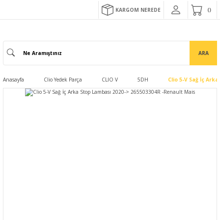
KARGOM NEREDE
ARA
Anasayfa
Clio Yedek Parça
CLIO V
5DH
Clio 5-V Sağ İç Ark