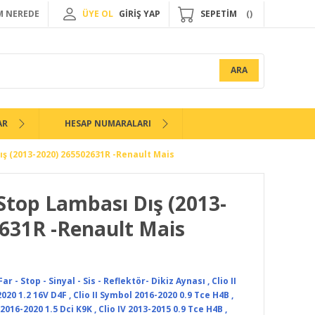
 NEREDE
ÜYE OL
GİRİŞ YAP
SEPETİM
ARA
AR
HESAP NUMARALARI
Dış (2013-2020) 265502631R -Renault Mais
 Stop Lambası Dış (2013-
631R -Renault Mais
ar - Stop - Sinyal - Sis - Reflektör- Dikiz Aynası
,
Clio II
020 1.2 16V D4F
,
Clio II Symbol 2016-2020 0.9 Tce H4B
,
 2016-2020 1.5 Dci K9K
,
Clio IV 2013-2015 0.9 Tce H4B
,