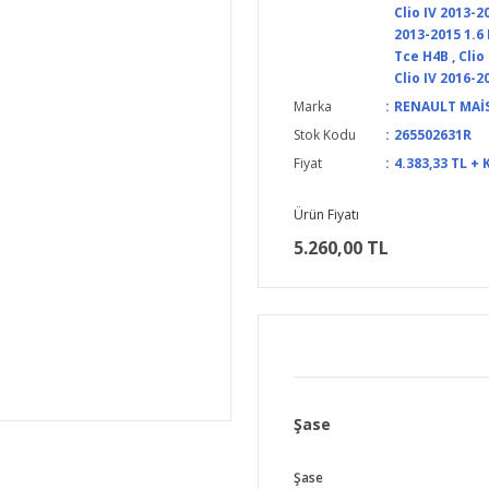
Clio IV 2013-2
2013-2015 1.6
Tce H4B
,
Clio
Clio IV 2016-2
Marka
RENAULT MAİ
Stok Kodu
265502631R
Fiyat
4.383,33 TL + 
Ürün Fiyatı
5.260,00 TL
Şase
Şase