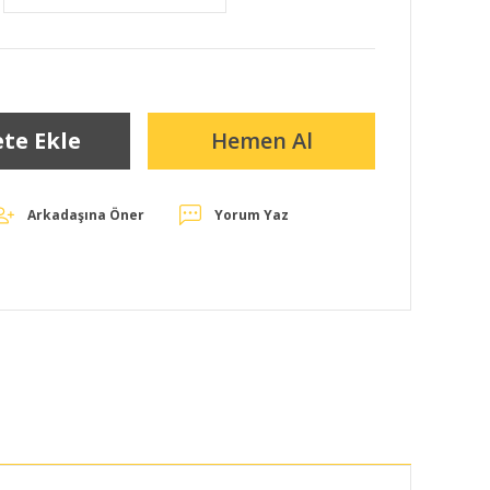
te Ekle
Hemen Al
Arkadaşına Öner
Yorum Yaz