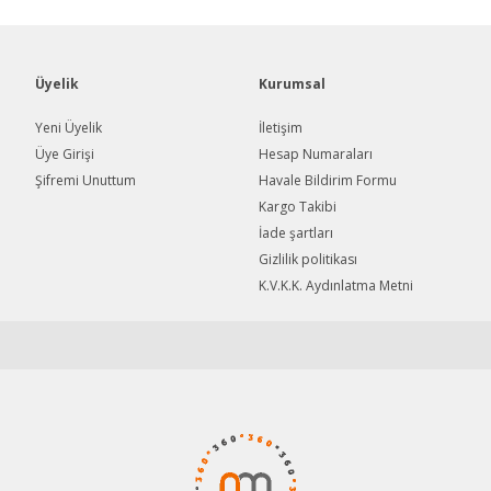
Üyelik
Kurumsal
Yeni Üyelik
İletişim
Üye Girişi
Hesap Numaraları
Şifremi Unuttum
Havale Bildirim Formu
Gönder
Kargo Takibi
İade şartları
Gizlilik politikası
K.V.K.K. Aydınlatma Metni