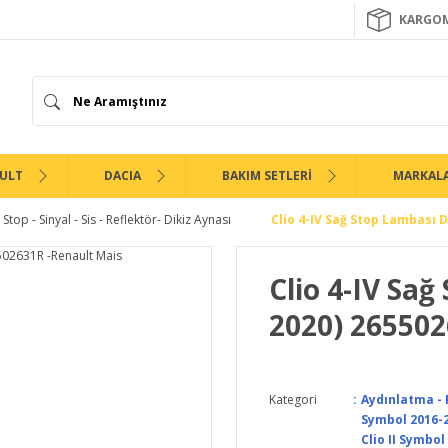
KARGOM
ULT
DACIA
BAKIM SETLERİ
MARKAL
Stop - Sinyal - Sis - Reflektör- Dikiz Aynası
Clio 4-IV Sağ Stop Lambası 
Clio 4-IV Sağ
2020) 265502
Kategori
Aydınlatma - F
Symbol 2016-2
Clio II Symbol