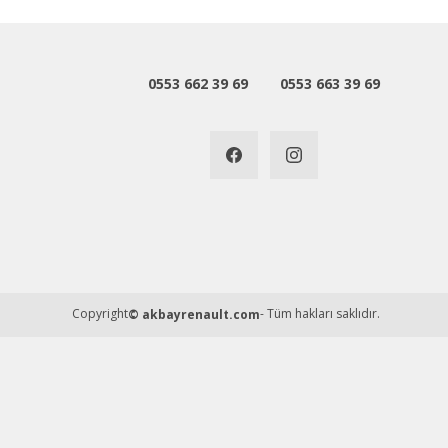
Ürün fiyatı diğer sitelerden daha pahalı.
Bu ürüne benzer farklı alternatifler olmalı.
0553 662 39 69
0553 663 39 69
Copyright
- Tüm hakları saklıdır.
© akbayrenault.com