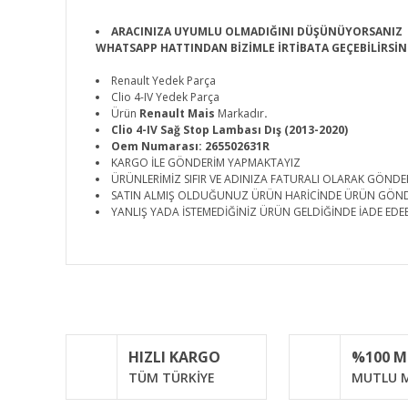
ARACINIZA UYUMLU OLMADIĞINI DÜŞÜNÜYORSANIZ
WHATSAPP HATTINDAN BİZİMLE İRTİBATA GEÇEBİLİRSİN
Renault Yedek Parça
Clio 4-IV Yedek Parça
Ürün
Renault Mais
Markadır
.
Clio 4-IV Sağ Stop Lambası Dış (2013-2020)
Oem Numarası: 265502631R
KARGO İLE GÖNDERİM YAPMAKTAYIZ
ÜRÜNLERİMİZ SIFIR VE ADINIZA FATURALI OLARAK GÖNDE
SATIN ALMIŞ OLDUĞUNUZ ÜRÜN HARİCİNDE ÜRÜN GÖN
YANLIŞ YADA İSTEMEDİĞİNİZ ÜRÜN GELDİĞİNDE İADE EDEB
Bu ürünün fiyat bilgisi, resim, ürün açıklamalarında ve d
Görüş ve önerileriniz için teşekkür ederiz.
Ürün resmi kalitesiz, bozuk veya görüntülenemiyor.
HIZLI KARGO
%100 
Ürün açıklamasında eksik bilgiler bulunuyor.
TÜM TÜRKİYE
MUTLU M
Ürün bilgilerinde hatalar bulunuyor.