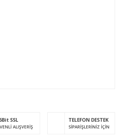
ımıza iletebilirsiniz.
6Bit SSL
TELEFON DESTEK
VENLİ ALIŞVERİŞ
SİPARİŞLERİNİZ İÇİN