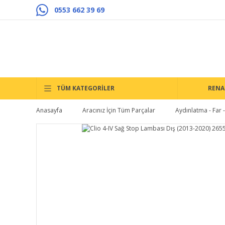
0553 662 39 69
TÜM KATEGORİLER
RENA
Anasayfa
Aracınız İçin Tüm Parçalar
Aydınlatma - Far - 