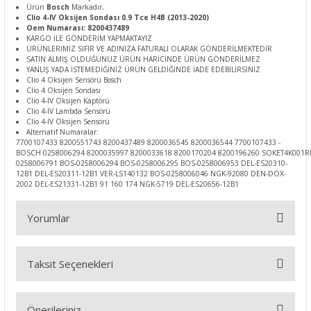
Ürün
Bosch
Markadır
.
Clio 4-IV Oksijen Sondası 0.9 Tce H4B (2013-2020)
Oem Numarası: 8200437489
KARGO İLE GÖNDERİM YAPMAKTAYIZ
ÜRÜNLERİMİZ SIFIR VE ADINIZA FATURALI OLARAK GÖNDERİLMEKTEDİR
SATIN ALMIŞ OLDUĞUNUZ ÜRÜN HARİCİNDE ÜRÜN GÖNDERİLMEZ
YANLIŞ YADA İSTEMEDİĞİNİZ ÜRÜN GELDİĞİNDE İADE EDEBİLİRSİNİZ
Clio 4 Oksijen Sensörü Bosch
Clio 4 Oksijen Sondası
Clio 4-IV Oksijen Kaptörü
Clio 4-IV Lambda Sensörü
Clio 4-IV Oksijen Sensörü
Alternatif Numaralar:
7700107433 8200551743 8200437489 8200036545 8200036544 7700107433 -
BOSCH 0258006294 8200035997 8200033618 8200170204 8200196260 SOKET4K001RN
0258006791 BOS-0258006294 BOS-0258006295 BOS-0258006953 DEL-ES20310-
12B1 DEL-ES20311-12B1 VER-LS140132 BOS-0258006046 NGK-92080 DEN-DOX-
2002 DEL-ES21331-12B1 91 160 174 NGK-5719 DEL-ES20656-12B1
Yorumlar
Taksit Seçenekleri
Bu ürüne ilk yorumu siz yapın!
Önerileriniz