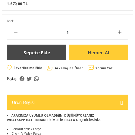
1.670,00 TL
Adet:
Sepete Ekle
Hemen Al
Arkadaşına Öner
Yorum Yaz
Paylaş:
Ürün Bilgisi
ARACINIZA UYUMLU OLMADIĞINI DÜŞÜNÜYORSANIZ
WHATSAPP HATTINDAN BİZİMLE İRTİBATA GEÇEBİLİRSİNİZ.
Renault Yedek Parça
Clio 4-IV Yedek Parça