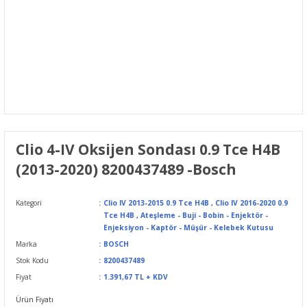
Clio 4-IV Oksijen Sondası 0.9 Tce H4B
(2013-2020) 8200437489 -Bosch
Kategori
Clio IV 2013-2015 0.9 Tce H4B
,
Clio IV 2016-2020 0.9
Tce H4B
,
Ateşleme - Buji - Bobin - Enjektör -
Enjeksiyon - Kaptör - Müşür - Kelebek Kutusu
Marka
BOSCH
Stok Kodu
8200437489
Fiyat
1.391,67 TL + KDV
Ürün Fiyatı