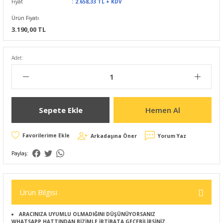
Fiyat
2.658,33 TL + KDV
Ürün Fiyatı
3.190,00 TL
Adet:
Sepete Ekle
Hemen Al
Arkadaşına Öner
Yorum Yaz
Paylaş:
Ürün Bilgisi
ARACINIZA UYUMLU OLMADIĞINI DÜŞÜNÜYORSANIZ
WHATSAPP HATTINDAN BİZİMLE İRTİBATA GEÇEBİLİRSİNİZ.