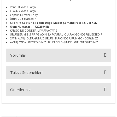
Renault Yedek Parça
Clio 4-IV Yedek Parça
Captur 1-I Yedek Parça
Ürün
Gua
Markadır
.
Clio 4-IV Captur 1-I Yakıt Depo Mazot Şamandırası 1.5 Dci K9K
Oem Numarası: 172026944R
KARGO İLE GÖNDERİM YAPMAKTAYIZ
ÜRÜNLERİMİZ SIFIR VE ADINIZA FATURALI OLARAK GÖNDERİLMEKTEDİR
SATIN ALMIŞ OLDUĞUNUZ ÜRÜN HARİCİNDE ÜRÜN GÖNDERİLMEZ
YANLIŞ YADA İSTEMEDİĞİNİZ ÜRÜN GELDİĞİNDE İADE EDEBİLİRSİNİZ
Yorumlar
Taksit Seçenekleri
Bu ürüne ilk yorumu siz yapın!
Önerileriniz
Yorum Yaz
Bu ürünün fiyat bilgisi, resim, ürün açıklamalarında ve diğer
konularda yetersiz gördüğünüz noktaları öneri formunu
kullanarak tarafımıza iletebilirsiniz.
Görüş ve önerileriniz için teşekkür ederiz.