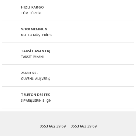
HIZLI KARGO
TÜM TÜRKİYE
Ürün resmi kalitesiz, bozuk veya görüntülenemiyor.
Ürün açıklamasında eksik bilgiler bulunuyor.
%100 MEMNUN
Ürün bilgilerinde hatalar bulunuyor.
MUTLU MÜŞTERİLER
Ürün fiyatı diğer sitelerden daha pahalı.
Bu ürüne benzer farklı alternatifler olmalı.
TAKSİT AVANTAJI
TAKSİT İMKANI
256Bit SSL
GÜVENLİ ALIŞVERİŞ
Gönder
TELEFON DESTEK
SİPARİŞLERİNİZ İÇİN
0553 662 39 69
0553 663 39 69