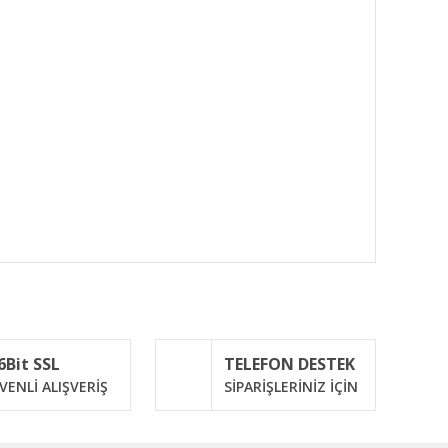
ımıza iletebilirsiniz.
6Bit SSL
TELEFON DESTEK
VENLİ ALIŞVERİŞ
SİPARİŞLERİNİZ İÇİN