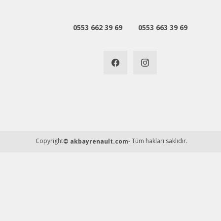
Bu ürüne benzer farklı alternatifler olmalı.
0553 662 39 69
0553 663 39 69
Copyright
- Tüm hakları saklıdır.
© akbayrenault.com