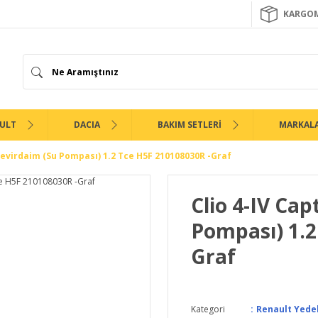
KARGOM
ULT
DACIA
BAKIM SETLERİ
MARKAL
 Devirdaim (Su Pompası) 1.2 Tce H5F 210108030R -Graf
Clio 4-IV Cap
Pompası) 1.2
Graf
Kategori
Renault Yede