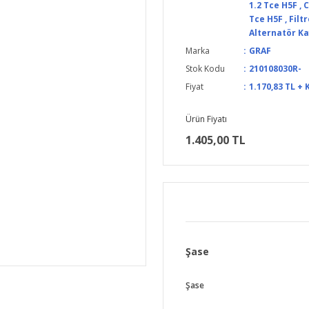
1.2 Tce H5F
,
C
Tce H5F
,
Filt
Alternatör Ka
Marka
GRAF
Stok Kodu
210108030R-
Fiyat
1.170,83 TL + 
Ürün Fiyatı
1.405,00 TL
Şase
Şase