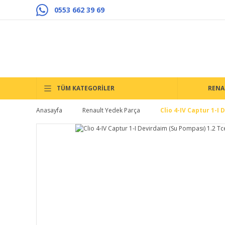
0553 662 39 69
TÜM KATEGORİLER
RENA
Anasayfa
Renault Yedek Parça
Clio 4-IV Captur 1-I