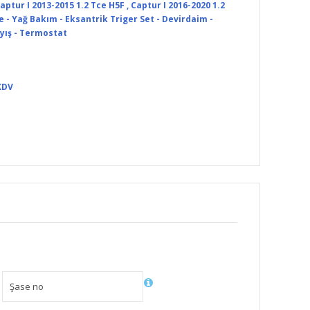
aptur I 2013-2015 1.2 Tce H5F
,
Captur I 2016-2020 1.2
re - Yağ Bakım - Eksantrik Triger Set - Devirdaim -
yış - Termostat
KDV