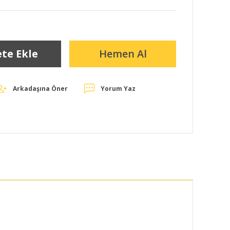
te Ekle
Hemen Al
Arkadaşına Öner
Yorum Yaz