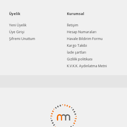
Üyelik
Kurumsal
Yeni Üyelik
İletişim
Üye Girişi
Hesap Numaraları
Şifremi Unuttum
Havale Bildirim Formu
Gönder
Kargo Takibi
İade şartları
Gizlilik politikası
K.V.K.K. Aydınlatma Metni