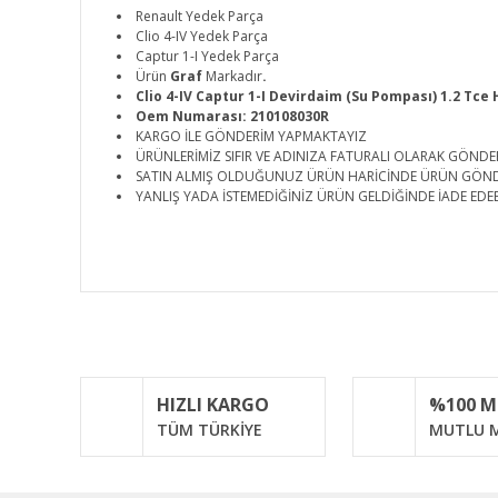
Renault Yedek Parça
Clio 4-IV Yedek Parça
Captur 1-I Yedek Parça
Ürün
Graf
Markadır
.
Clio 4-IV Captur 1-I Devirdaim (Su Pompası) 1.2 Tce 
Oem Numarası: 210108030R
KARGO İLE GÖNDERİM YAPMAKTAYIZ
ÜRÜNLERİMİZ SIFIR VE ADINIZA FATURALI OLARAK GÖNDE
SATIN ALMIŞ OLDUĞUNUZ ÜRÜN HARİCİNDE ÜRÜN GÖN
YANLIŞ YADA İSTEMEDİĞİNİZ ÜRÜN GELDİĞİNDE İADE EDEB
Bu ürünün fiyat bilgisi, resim, ürün açıklamalarında ve d
Görüş ve önerileriniz için teşekkür ederiz.
Ürün resmi kalitesiz, bozuk veya görüntülenemiyor.
HIZLI KARGO
%100 
Ürün açıklamasında eksik bilgiler bulunuyor.
TÜM TÜRKİYE
MUTLU M
Ürün bilgilerinde hatalar bulunuyor.
Ürün fiyatı diğer sitelerden daha pahalı.