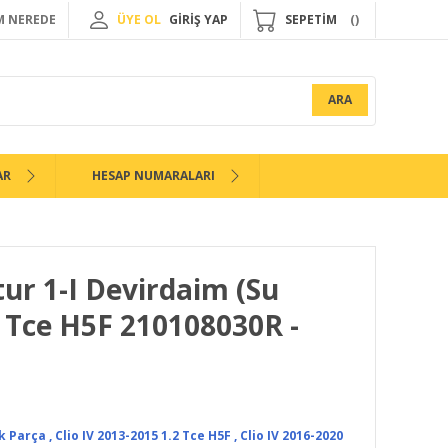
 NEREDE
ÜYE OL
GİRİŞ YAP
SEPETİM
ARA
AR
HESAP NUMARALARI
tur 1-I Devirdaim (Su
 Tce H5F 210108030R -
k Parça
,
Clio IV 2013-2015 1.2 Tce H5F
,
Clio IV 2016-2020