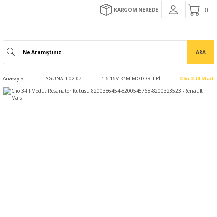
KARGOM NEREDE
ARA
Anasayfa
LAGUNA II 02-07
1.6 16V K4M MOTOR TİPİ
Clio 3-III Mo