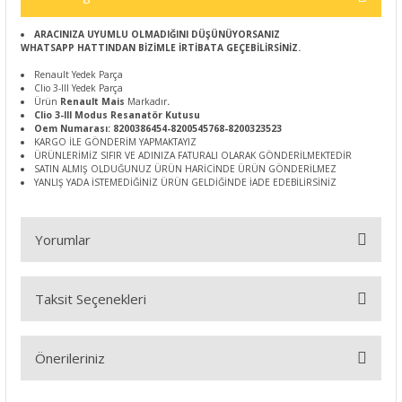
ARACINIZA UYUMLU OLMADIĞINI DÜŞÜNÜYORSANIZ
WHATSAPP HATTINDAN BİZİMLE İRTİBATA GEÇEBİLİRSİNİZ.
Renault Yedek Parça
Clio 3-III Yedek Parça
Ürün
Renault Mais
Markadır
.
Clio 3-III Modus
Resanatör Kutusu
Oem Numarası: 8200386454-8200545768-8200323523
KARGO İLE GÖNDERİM YAPMAKTAYIZ
ÜRÜNLERİMİZ SIFIR VE ADINIZA FATURALI OLARAK GÖNDERİLMEKTEDİR
SATIN ALMIŞ OLDUĞUNUZ ÜRÜN HARİCİNDE ÜRÜN GÖNDERİLMEZ
YANLIŞ YADA İSTEMEDİĞİNİZ ÜRÜN GELDİĞİNDE İADE EDEBİLİRSİNİZ
Yorumlar
Taksit Seçenekleri
Bu ürüne ilk yorumu siz yapın!
Önerileriniz
Yorum Yaz
Bu ürünün fiyat bilgisi, resim, ürün açıklamalarında ve diğer