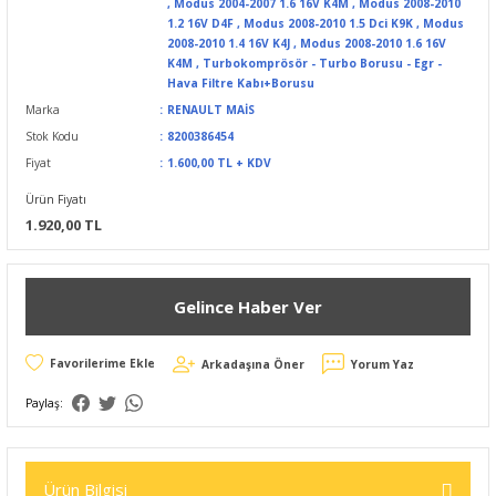
,
Modus 2004-2007 1.6 16V K4M
,
Modus 2008-2010
1.2 16V D4F
,
Modus 2008-2010 1.5 Dci K9K
,
Modus
2008-2010 1.4 16V K4J
,
Modus 2008-2010 1.6 16V
K4M
,
Turbokomprösör - Turbo Borusu - Egr -
Hava Filtre Kabı+Borusu
Marka
RENAULT MAİS
Stok Kodu
8200386454
Fiyat
1.600,00 TL + KDV
Ürün Fiyatı
1.920,00 TL
Gelince Haber Ver
Arkadaşına Öner
Yorum Yaz
Paylaş:
Ürün Bilgisi