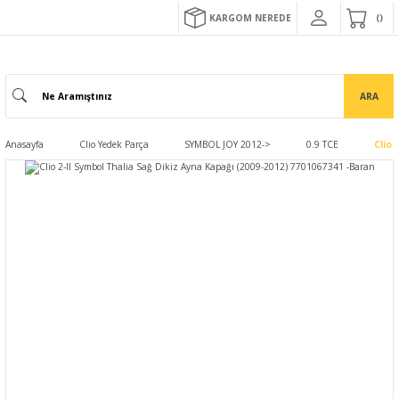
KARGOM NEREDE
ARA
Anasayfa
Clio Yedek Parça
SYMBOL JOY 2012->
0.9 TCE
Clio 