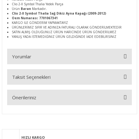
Clio 2-II Symbol Thalia Yedek Parça
Ürün
Baran
Markadır
.
Clio 2-II Symbol Thalia Sağ Dikiz Ayna Kapağı (2009-2012)
Oem Numarası: 7701067341
KARGO İLE GÖNDERİM YAPMAKTAYIZ
ÜRÜNLERİMİZ SIFIR VE ADINIZA FATURALI OLARAK GÖNDERİLMEKTEDİR
SATIN ALMIŞ OLDUĞUNUZ ÜRÜN HARİCİNDE ÜRÜN GÖNDERİLMEZ
YANLIŞ YADA İSTEMEDİĞİNİZ ÜRÜN GELDİĞİNDE İADE EDEBİLİRSİNİZ
Yorumlar
Taksit Seçenekleri
Bu ürüne ilk yorumu siz yapın!
Önerileriniz
Yorum Yaz
Bu ürünün fiyat bilgisi, resim, ürün açıklamalarında ve diğer
konularda yetersiz gördüğünüz noktaları öneri formunu
kullanarak tarafımıza iletebilirsiniz.
Görüş ve önerileriniz için teşekkür ederiz.
HIZLI KARGO