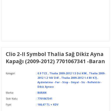
Clio 2-II Symbol Thalia Sağ Dikiz Ayna
Kapağı (2009-2012) 7701067341 -Baran
Kategori
0.9 TCE
,
Thalia 2009-2012 1.5 Dci K9K
,
Thalia 2009-
2012 1.2 16V D4F
,
Thalia 2009-2012 1.4 8V K7J
,
Aydınlatma - Far - Stop - Sinyal - Sis - Reflektör-
Dikiz Aynası
Marka
BARAN
Stok Kodu
7701067341
Fiyat
166,67 TL + KDV