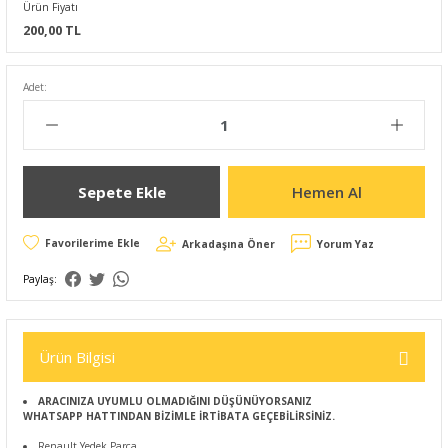
Ürün Fiyatı
200,00 TL
Adet:
Sepete Ekle
Hemen Al
Arkadaşına Öner
Yorum Yaz
Paylaş:
Ürün Bilgisi
ARACINIZA UYUMLU OLMADIĞINI DÜŞÜNÜYORSANIZ
WHATSAPP HATTINDAN BİZİMLE İRTİBATA GEÇEBİLİRSİNİZ.
Renault Yedek Parça