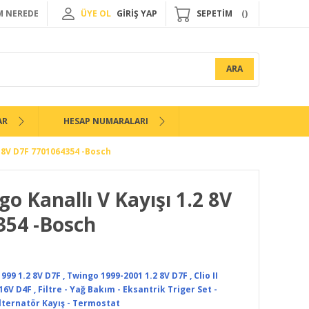
 NEREDE
ÜYE OL
GİRİŞ YAP
SEPETİM
ARA
AR
HESAP NUMARALARI
.2 8V D7F 7701064354 -Bosch
ngo Kanallı V Kayışı 1.2 8V
354 -Bosch
999 1.2 8V D7F
,
Twingo 1999-2001 1.2 8V D7F
,
Clio II
 16V D4F
,
Filtre - Yağ Bakım - Eksantrik Triger Set -
lternatör Kayış - Termostat