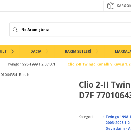
KARGOM
ULT
DACIA
BAKIM SETLERİ
MARKAL
Twingo 1998-1999 1.2 8V D7F
Clio 2-II Twingo Kanallı V Kayışı 1
Clio 2-II Twi
D7F 7701064
Kategori
Twingo 1998-1
2003-2008 1.2
Devirdaim - A