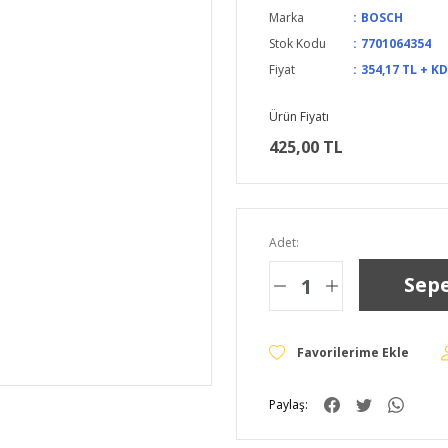
Marka
BOSCH
Stok Kodu
7701064354
Fiyat
354,17 TL + K
Ürün Fiyatı
425,00 TL
Adet:
Sepe
Paylaş: