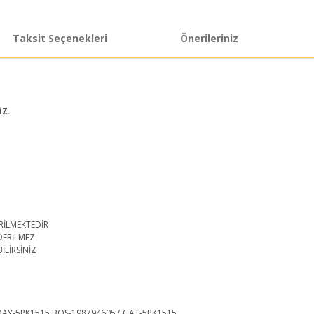
Taksit Seçenekleri
Önerileriniz
İZ.
RİLMEKTEDİR
DERİLMEZ
İLİRSİNİZ
5 DAY-5PK1515 BOS-1987946057 GAT-5PK1515