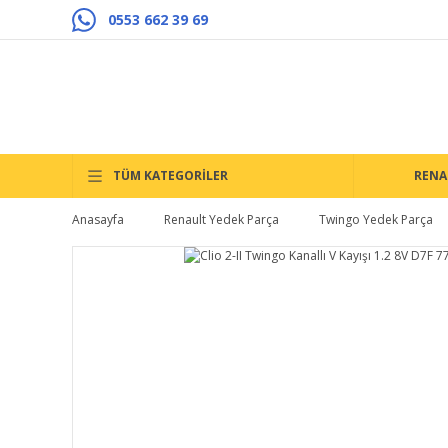
0553 662 39 69
TÜM KATEGORİLER
RENA
Anasayfa
Renault Yedek Parça
Twingo Yedek Parça