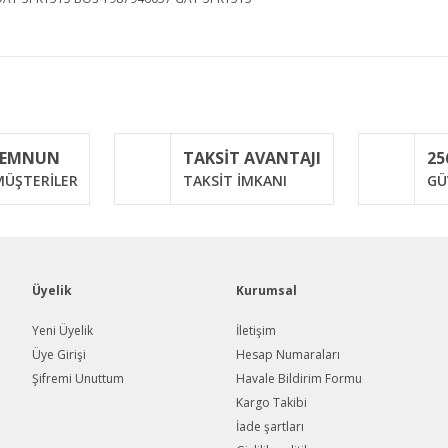
iğer konularda yetersiz gördüğünüz noktaları öneri formunu kullanarak taraf
Bu ürüne ilk yorumu siz yapın!
MEMNUN
TAKSİT AVANTAJI
25
Yorum Yaz
ÜŞTERİLER
TAKSİT İMKANI
GÜ
Üyelik
Kurumsal
Yeni Üyelik
İletişim
Üye Girişi
Hesap Numaraları
Şifremi Unuttum
Havale Bildirim Formu
Gönder
Kargo Takibi
İade şartları