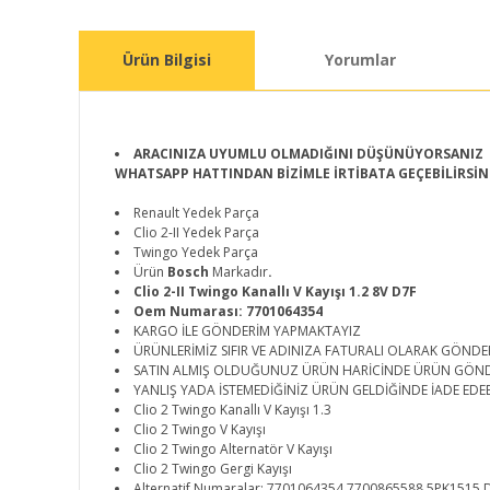
Ürün Bilgisi
Yorumlar
ARACINIZA UYUMLU OLMADIĞINI DÜŞÜNÜYORSANIZ
WHATSAPP HATTINDAN BİZİMLE İRTİBATA GEÇEBİLİRSİN
Renault Yedek Parça
Clio 2-II Yedek Parça
Twingo Yedek Parça
Ürün
Bosch
Markadır
.
Clio 2-II Twingo Kanallı V Kayışı 1.2 8V D7F
Oem Numarası: 7701064354
KARGO İLE GÖNDERİM YAPMAKTAYIZ
ÜRÜNLERİMİZ SIFIR VE ADINIZA FATURALI OLARAK GÖNDE
SATIN ALMIŞ OLDUĞUNUZ ÜRÜN HARİCİNDE ÜRÜN GÖN
YANLIŞ YADA İSTEMEDİĞİNİZ ÜRÜN GELDİĞİNDE İADE EDEB
Clio 2 Twingo Kanallı V Kayışı 1.3
Clio 2 Twingo V Kayışı
Clio 2 Twingo Alternatör V Kayışı
Clio 2 Twingo Gergi Kayışı
Alternatif Numaralar: 7701064354 7700865588 5PK151