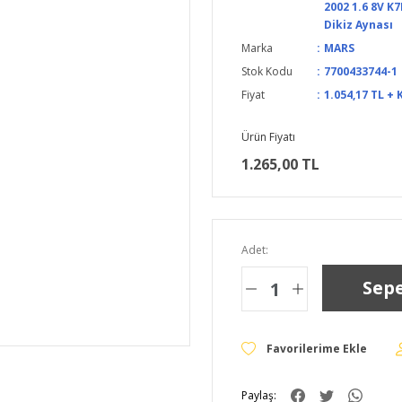
2002 1.6 8V K
Dikiz Aynası
Marka
MARS
Stok Kodu
7700433744-1
Fiyat
1.054,17 TL + 
Ürün Fiyatı
1.265,00 TL
Adet:
Sepe
Paylaş: