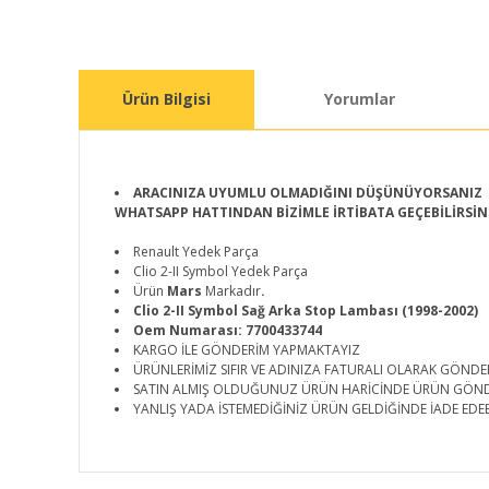
Ürün Bilgisi
Yorumlar
ARACINIZA UYUMLU OLMADIĞINI DÜŞÜNÜYORSANIZ
WHATSAPP HATTINDAN BİZİMLE İRTİBATA GEÇEBİLİRSİN
Renault Yedek Parça
Clio 2-II Symbol Yedek Parça
Ürün
Mars
Markadır
.
Clio 2-II Symbol Sağ Arka Stop Lambası (1998-2002)
Oem Numarası: 7700433744
KARGO İLE GÖNDERİM YAPMAKTAYIZ
ÜRÜNLERİMİZ SIFIR VE ADINIZA FATURALI OLARAK GÖNDE
SATIN ALMIŞ OLDUĞUNUZ ÜRÜN HARİCİNDE ÜRÜN GÖN
YANLIŞ YADA İSTEMEDİĞİNİZ ÜRÜN GELDİĞİNDE İADE EDEB
Bu ürünün fiyat bilgisi, resim, ürün açıklamalarında ve d