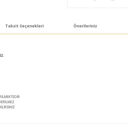
Taksit Seçenekleri
Önerileriniz
İZ.
RİLMEKTEDİR
DERİLMEZ
İLİRSİNİZ
iğer konularda yetersiz gördüğünüz noktaları öneri formunu kullanarak taraf