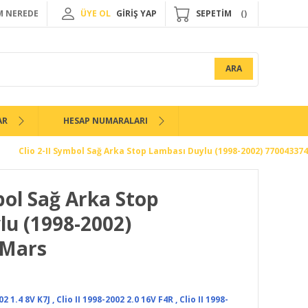
 NEREDE
ÜYE OL
GİRİŞ YAP
SEPETİM
ARA
AR
HESAP NUMARALARI
Clio 2-II Symbol Sağ Arka Stop Lambası Duylu (1998-2002) 77004337
bol Sağ Arka Stop
u (1998-2002)
-Mars
02 1.4 8V K7J
,
Clio II 1998-2002 2.0 16V F4R
,
Clio II 1998-