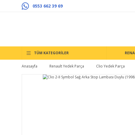
0553 662 39 69
TÜM KATEGORİLER
RENA
Anasayfa
Renault Yedek Parça
Clio Yedek Parça