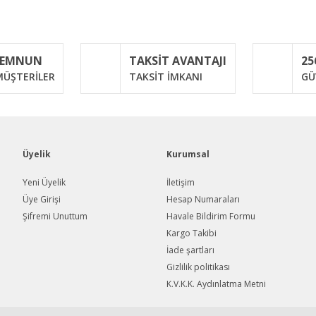
Bu ürüne ilk yorumu siz yapın!
MEMNUN
TAKSİT AVANTAJI
25
Yorum Yaz
ÜŞTERİLER
TAKSİT İMKANI
GÜ
Üyelik
Kurumsal
Yeni Üyelik
İletişim
Üye Girişi
Hesap Numaraları
Şifremi Unuttum
Havale Bildirim Formu
Gönder
Kargo Takibi
İade şartları
Gizlilik politikası
K.V.K.K. Aydınlatma Metni