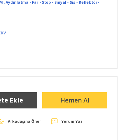
7M
,
Aydınlatma - Far - Stop - Sinyal - Sis - Reflektör-
KDV
te Ekle
Hemen Al
Arkadaşına Öner
Yorum Yaz