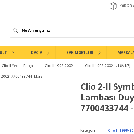
KARGOM
ULT
DACIA
BAKIM SETLERİ
MARKAL
Clio II Yedek Parça
Clıo II 1998-2002
Clio II 1998-2002 1.4 8V K7J
Clio 2-II Sym
Lambası Duyl
7700433744 
Kategori
Clio II 1998-20