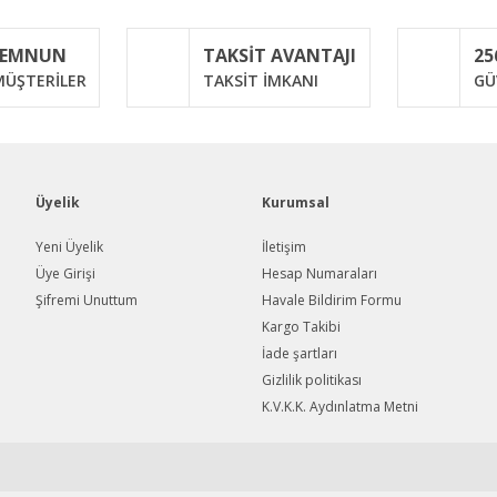
MEMNUN
TAKSİT AVANTAJI
25
Yorum Yaz
ÜŞTERİLER
TAKSİT İMKANI
GÜ
Üyelik
Kurumsal
Yeni Üyelik
İletişim
Üye Girişi
Hesap Numaraları
Şifremi Unuttum
Havale Bildirim Formu
Gönder
Kargo Takibi
İade şartları
Gizlilik politikası
K.V.K.K. Aydınlatma Metni