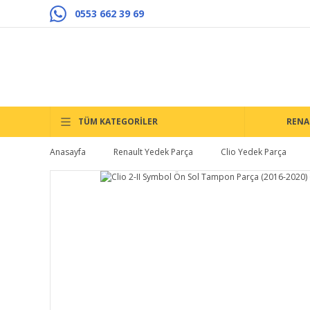
0553 662 39 69
TÜM KATEGORİLER
RENA
Anasayfa
Renault Yedek Parça
Clio Yedek Parça