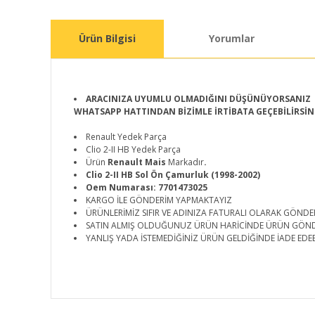
Ürün Bilgisi
Yorumlar
ARACINIZA UYUMLU OLMADIĞINI DÜŞÜNÜYORSANIZ
WHATSAPP HATTINDAN BİZİMLE İRTİBATA GEÇEBİLİRSİN
Renault Yedek Parça
Clio 2-II HB Yedek Parça
Ürün
Renault Mais
Markadır
.
Clio 2-II HB Sol Ön Çamurluk (1998-2002)
Oem Numarası: 7701473025
KARGO İLE GÖNDERİM YAPMAKTAYIZ
ÜRÜNLERİMİZ SIFIR VE ADINIZA FATURALI OLARAK GÖNDE
SATIN ALMIŞ OLDUĞUNUZ ÜRÜN HARİCİNDE ÜRÜN GÖN
YANLIŞ YADA İSTEMEDİĞİNİZ ÜRÜN GELDİĞİNDE İADE EDEB
Bu ürünün fiyat bilgisi, resim, ürün açıklamalarında ve d