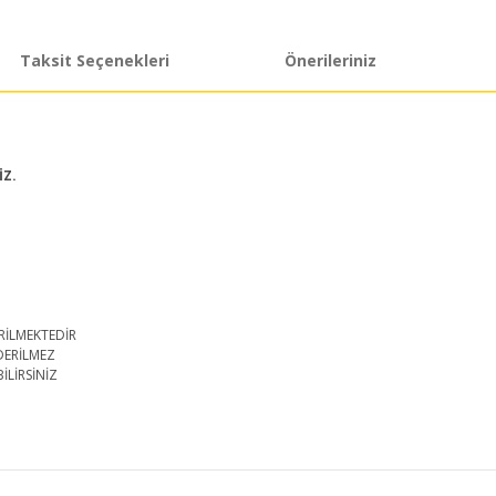
Taksit Seçenekleri
Önerileriniz
İZ.
RİLMEKTEDİR
DERİLMEZ
İLİRSİNİZ
iğer konularda yetersiz gördüğünüz noktaları öneri formunu kullanarak taraf