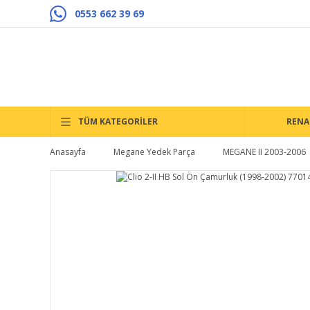
0553 662 39 69
TÜM KATEGORİLER
RENA
Anasayfa
Megane Yedek Parça
MEGANE II 2003-2006