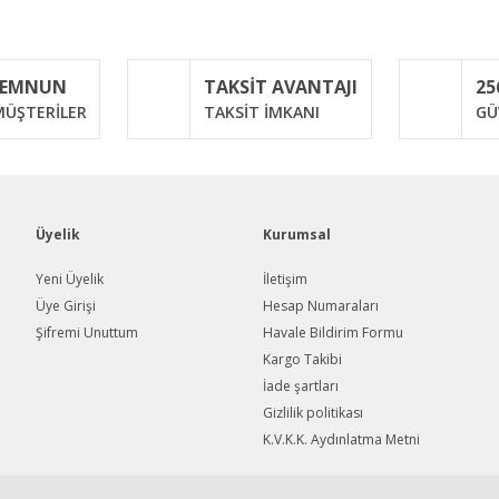
Bu ürüne ilk yorumu siz yapın!
MEMNUN
TAKSİT AVANTAJI
25
Yorum Yaz
ÜŞTERİLER
TAKSİT İMKANI
GÜ
Üyelik
Kurumsal
Yeni Üyelik
İletişim
Üye Girişi
Hesap Numaraları
Şifremi Unuttum
Havale Bildirim Formu
Gönder
Kargo Takibi
İade şartları
Gizlilik politikası
K.V.K.K. Aydınlatma Metni