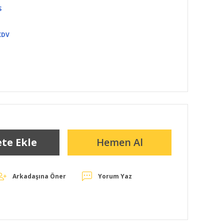
S
KDV
te Ekle
Hemen Al
Arkadaşına Öner
Yorum Yaz