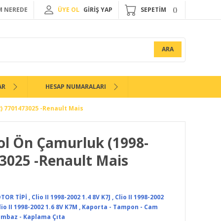
 NEREDE
ÜYE OL
GİRİŞ YAP
SEPETİM
ARA
AR
HESAP NUMARALARI
2) 7701473025 -Renault Mais
Sol Ön Çamurluk (1998-
3025 -Renault Mais
OTOR TİPİ
,
Clio II 1998-2002 1.4 8V K7J
,
Clio II 1998-2002
lio II 1998-2002 1.6 8V K7M
,
Kaporta - Tampon - Cam
umbaz - Kaplama Çıta