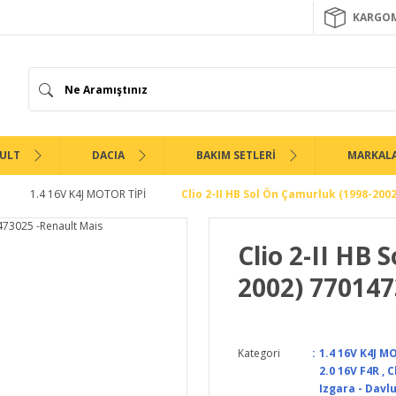
KARGOM
ULT
DACIA
BAKIM SETLERİ
MARKAL
1.4 16V K4J MOTOR TİPİ
Clio 2-II HB Sol Ön Çamurluk (1998-200
Clio 2-II HB 
2002) 770147
Kategori
1.4 16V K4J M
2.0 16V F4R
,
C
Izgara - Davl