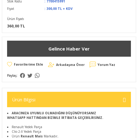
Stok Kodu
7700415991
Fiyat
300,00 TL + KDV
Ürün Fiyatı
360,00 TL
Gelince Haber Ver
Arkadaşına Öner
Yorum Yaz
Paylaş:
Ürün Bilgisi
ARACINIZA UYUMLU OLMADIĞINI DÜŞÜNÜYORSANIZ
WHATSAPP HATTINDAN BİZİMLE İRTİBATA GEÇEBİLİRSİNİZ.
Renault Yedek Parça
Clio 2-II Yedek Parça
Ürün
Renault Mais
Markadır
.