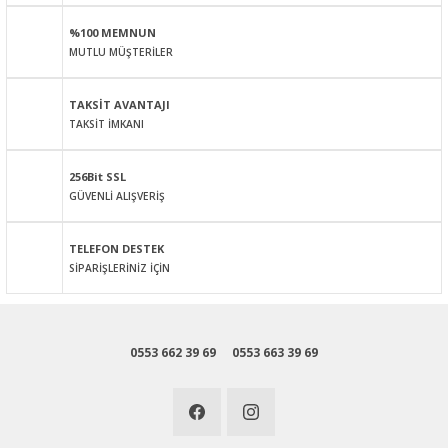
Ürün açıklamasında eksik bilgiler bulunuyor.
%100 MEMNUN
Ürün bilgilerinde hatalar bulunuyor.
MUTLU MÜŞTERİLER
Ürün fiyatı diğer sitelerden daha pahalı.
Bu ürüne benzer farklı alternatifler olmalı.
TAKSİT AVANTAJI
TAKSİT İMKANI
256Bit SSL
GÜVENLİ ALIŞVERİŞ
Gönder
TELEFON DESTEK
SİPARİŞLERİNİZ İÇİN
0553 662 39 69
0553 663 39 69