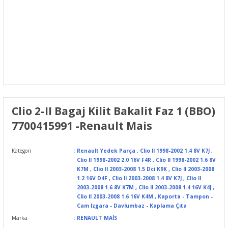
Clio 2-II Bagaj Kilit Bakalit Faz 1 (BBO)
7700415991 -Renault Mais
Kategori
Renault Yedek Parça
,
Clio II 1998-2002 1.4 8V K7J
,
Clio II 1998-2002 2.0 16V F4R
,
Clio II 1998-2002 1.6 8V
K7M
,
Clio II 2003-2008 1.5 Dci K9K
,
Clio II 2003-2008
1.2 16V D4F
,
Clio II 2003-2008 1.4 8V K7J
,
Clio II
2003-2008 1.6 8V K7M
,
Clio II 2003-2008 1.4 16V K4J
,
Clio II 2003-2008 1.6 16V K4M
,
Kaporta - Tampon -
Cam Izgara - Davlumbaz - Kaplama Çıta
Marka
RENAULT MAİS