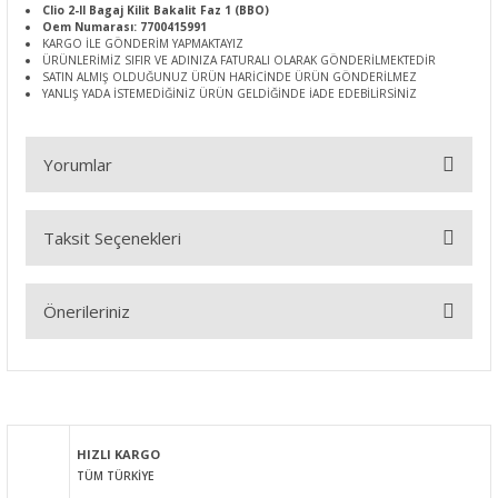
Clio 2-II Bagaj Kilit Bakalit Faz 1 (BBO)
Oem Numarası: 7700415991
KARGO İLE GÖNDERİM YAPMAKTAYIZ
ÜRÜNLERİMİZ SIFIR VE ADINIZA FATURALI OLARAK GÖNDERİLMEKTEDİR
SATIN ALMIŞ OLDUĞUNUZ ÜRÜN HARİCİNDE ÜRÜN GÖNDERİLMEZ
YANLIŞ YADA İSTEMEDİĞİNİZ ÜRÜN GELDİĞİNDE İADE EDEBİLİRSİNİZ
Yorumlar
Taksit Seçenekleri
Bu ürüne ilk yorumu siz yapın!
Önerileriniz
Yorum Yaz
Bu ürünün fiyat bilgisi, resim, ürün açıklamalarında ve diğer
konularda yetersiz gördüğünüz noktaları öneri formunu
kullanarak tarafımıza iletebilirsiniz.
Görüş ve önerileriniz için teşekkür ederiz.
HIZLI KARGO
TÜM TÜRKİYE
Ürün resmi kalitesiz, bozuk veya görüntülenemiyor.