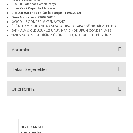
Clio 2-II Hatchback Yedek Parça
Ürün
Yerli Kaporta
Markadır
.
Clio 2-II Hatchback Ön İç Panjur (1998-2002)
Oem Numarası: 7700846870
KARGO İLE GÖNDERİM YAPMAKTAYIZ
ÜRÜNLERİMİZ SIFIR VE ADINIZA FATURALI OLARAK GÖNDERİLMEKTEDİR
SATIN ALMIŞ OLDUĞUNUZ ÜRÜN HARİCİNDE ÜRÜN GÖNDERİLMEZ
YANLIŞ YADA İSTEMEDİĞİNİZ ÜRÜN GELDİĞİNDE İADE EDEBİLİRSİNİZ
Yorumlar
Taksit Seçenekleri
Bu ürüne ilk yorumu siz yapın!
Önerileriniz
Yorum Yaz
Bu ürünün fiyat bilgisi, resim, ürün açıklamalarında ve diğer
konularda yetersiz gördüğünüz noktaları öneri formunu
kullanarak tarafımıza iletebilirsiniz.
Görüş ve önerileriniz için teşekkür ederiz.
HIZLI KARGO
TÜM TÜRKİYE