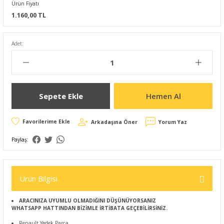
Ürün Fiyatı
1.160,00 TL
Adet:
Sepete Ekle
Hemen Al
Arkadaşına Öner
Yorum Yaz
Paylaş:
Ürün Bilgisi
ARACINIZA UYUMLU OLMADIĞINI DÜŞÜNÜYORSANIZ
WHATSAPP HATTINDAN BİZİMLE İRTİBATA GEÇEBİLİRSİNİZ.
Renault Yedek Parça