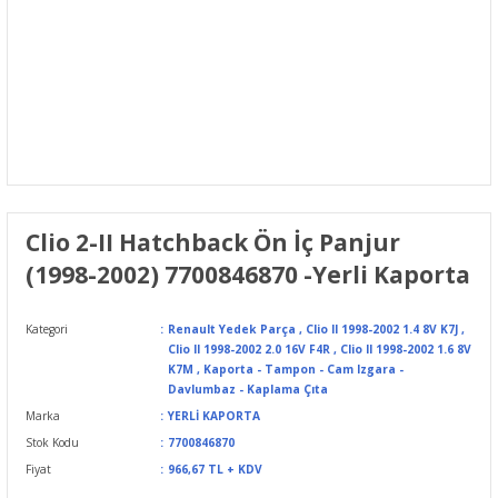
Clio 2-II Hatchback Ön İç Panjur
(1998-2002) 7700846870 -Yerli Kaporta
Kategori
Renault Yedek Parça
,
Clio II 1998-2002 1.4 8V K7J
,
Clio II 1998-2002 2.0 16V F4R
,
Clio II 1998-2002 1.6 8V
K7M
,
Kaporta - Tampon - Cam Izgara -
Davlumbaz - Kaplama Çıta
Marka
YERLİ KAPORTA
Stok Kodu
7700846870
Fiyat
966,67 TL + KDV